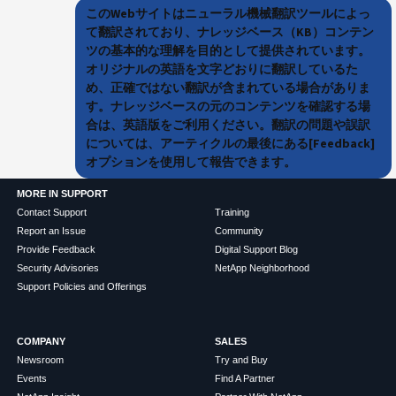
このWebサイトはニューラル機械翻訳ツールによっ
て翻訳されており、ナレッジベース（KB）コンテン
ツの基本的な理解を目的として提供されています。
オリジナルの英語を文字どおりに翻訳しているた
め、正確ではない翻訳が含まれている場合がありま
す。ナレッジベースの元のコンテンツを確認する場
合は、英語版をご利用ください。翻訳の問題や誤訳
については、アーティクルの最後にある[Feedback]
オプションを使用して報告できます。
MORE IN SUPPORT
Contact Support
Training
Report an Issue
Community
Provide Feedback
Digital Support Blog
Security Advisories
NetApp Neighborhood
Support Policies and Offerings
COMPANY
SALES
Newsroom
Try and Buy
Events
Find A Partner