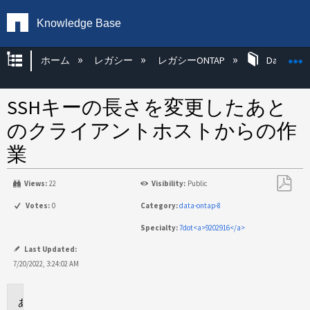
Knowledge Base
グローバル階層を展開/折りたたむ
ホーム
レガシー
レガシーONTAP
Data ONT
SSHキーの長さを変更したあと
のクライアントホストからの作
業
Views:
22
Visibility:
Public
PDF
Votes:
0
Category:
data-ontap-8
と
Specialty:
7dot<a>9202916</a>
し
て
Last Updated:
保
7/20/2022, 3:24:02 AM
存
環