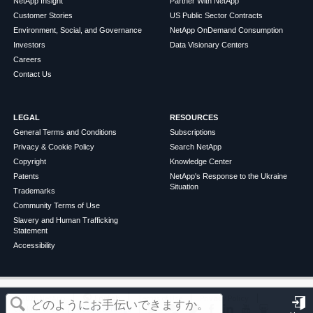
NetApp Insight
Partner With NetApp
Customer Stories
US Public Sector Contracts
Environment, Social, and Governance
NetApp OnDemand Consumption
Investors
Data Visionary Centers
Careers
Contact Us
LEGAL
RESOURCES
General Terms and Conditions
Subscriptions
Privacy & Cookie Policy
Search NetApp
Copyright
Knowledge Center
Patents
NetApp's Response to the Ukraine
Situation
Trademarks
Community Terms of Use
Slavery and Human Trafficking
Statement
Accessibility
この記事は役に立ちましたか？
©
2026
NetApp
English
Terms of Use
Privacy Policy
Cookie Policy
Cookie Settings