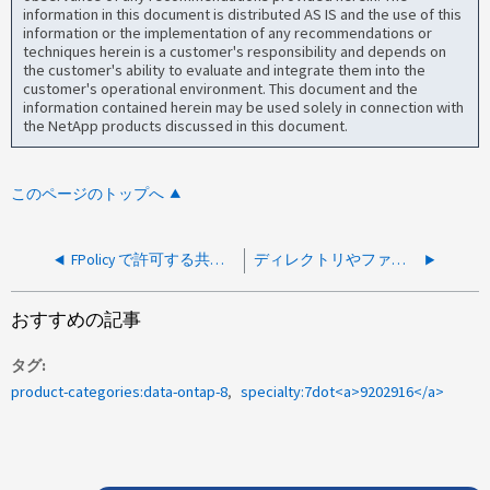
information in this document is distributed AS IS and the use of this
information or the implementation of any recommendations or
techniques herein is a customer's responsibility and depends on
the customer's ability to evaluate and integrate them into the
customer's operational environment. This document and the
information contained herein may be used solely in connection with
the NetApp products discussed in this document.
このページのトップへ
FPolicy で許可する共有権限を定義する必要があります Data ONTAP 7-Mode のスクリーニングファイル
ディレクトリやファイルをドラッグ/ドロップしたり移動したりしても、アクセス権が継承されないのはなぜですか?
おすすめの記事
タグ
product-categories:data-ontap-8
specialty:7dot<a>9202916</a>