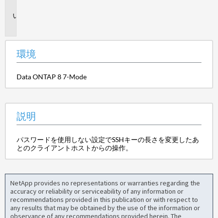
境
説
明
環境
Data ONTAP 8 7-Mode
説明
パスワードを使用しない設定でSSHキーの長さを変更したあ
とのクライアントホストからの操作。
NetApp provides no representations or warranties regarding the
accuracy or reliability or serviceability of any information or
recommendations provided in this publication or with respect to
any results that may be obtained by the use of the information or
observance of any recommendations provided herein. The