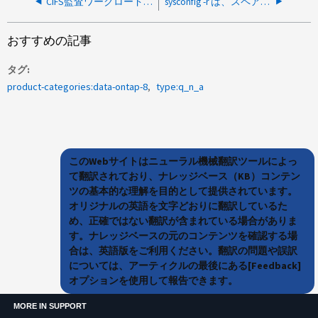
CIFS監査ワークロードが高いため、pBLKの枯渇
sysconfig -r は、スペア・ディスクが savecore の待機状態であることを示します
おすすめの記事
タグ
product-categories:data-ontap-8
type:q_n_a
このWebサイトはニューラル機械翻訳ツールによっ
て翻訳されており、ナレッジベース（KB）コンテン
ツの基本的な理解を目的として提供されています。
オリジナルの英語を文字どおりに翻訳しているた
め、正確ではない翻訳が含まれている場合がありま
す。ナレッジベースの元のコンテンツを確認する場
合は、英語版をご利用ください。翻訳の問題や誤訳
については、アーティクルの最後にある[Feedback]
オプションを使用して報告できます。
MORE IN SUPPORT