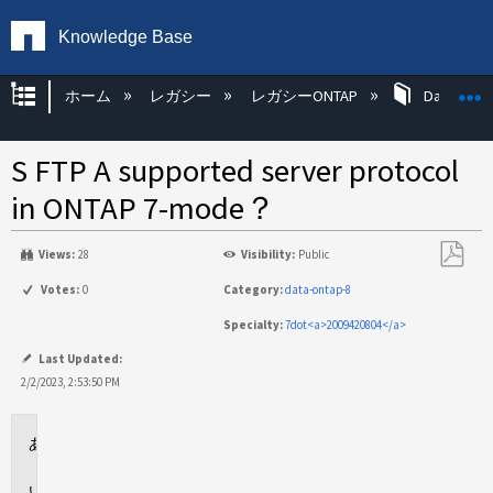
Knowledge Base
グローバル階層を展開/折りたたむ
ホーム
レガシー
レガシーONTAP
Data ONT
S FTP A supported server protocol
in ONTAP 7-mode？
Views:
28
Visibility:
Public
PDF
Votes:
0
Category:
data-ontap-8
と
Specialty:
7dot<a>2009420804</a>
し
て
Last Updated:
保
2/2/2023, 2:53:50 PM
存
環
境
回