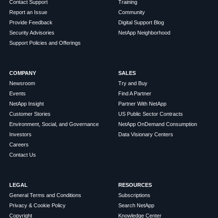
Contact Support
Training
Report an Issue
Community
Provide Feedback
Digital Support Blog
Security Advisories
NetApp Neighborhood
Support Policies and Offerings
COMPANY
SALES
Newsroom
Try and Buy
Events
Find A Partner
NetApp Insight
Partner With NetApp
Customer Stories
US Public Sector Contracts
Environment, Social, and Governance
NetApp OnDemand Consumption
Investors
Data Visionary Centers
Careers
Contact Us
LEGAL
RESOURCES
General Terms and Conditions
Subscriptions
Privacy & Cookie Policy
Search NetApp
Copyright
Knowledge Center