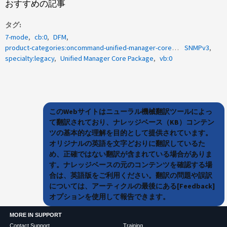
おすすめの記事
タグ
7-mode
cb:0
DFM
product-categories:oncommand-unified-manager-core-package
SNMPv3
specialty:legacy
Unified Manager Core Package
vb:0
このWebサイトはニューラル機械翻訳ツールによっ
て翻訳されており、ナレッジベース（KB）コンテン
ツの基本的な理解を目的として提供されています。
オリジナルの英語を文字どおりに翻訳しているた
め、正確ではない翻訳が含まれている場合がありま
す。ナレッジベースの元のコンテンツを確認する場
合は、英語版をご利用ください。翻訳の問題や誤訳
については、アーティクルの最後にある[Feedback]
オプションを使用して報告できます。
MORE IN SUPPORT
Contact Support
Training