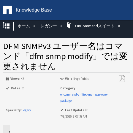
Knowledge Base
グローバル階層を展開/折りたたむ
ホーム
レガシー
OnCommandスイート
DFM SNMPv3 ユーザー名はコマ
ンド「dfm snmp modify」では変
更されません
Views:
42
Visibility:
Public
PDF
Votes:
2
Category:
と
oncommand-unified-manager-core-
し
package
て
Specialty:
legacy
Last Updated:
保
7/8/2026, 8:07:39 AM
存
環