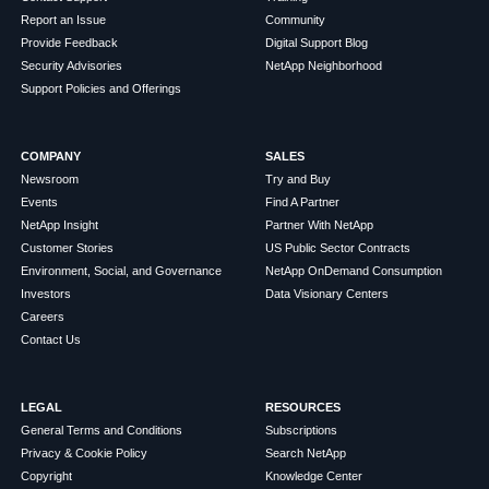
Report an Issue
Community
Provide Feedback
Digital Support Blog
Security Advisories
NetApp Neighborhood
Support Policies and Offerings
COMPANY
SALES
Newsroom
Try and Buy
Events
Find A Partner
NetApp Insight
Partner With NetApp
Customer Stories
US Public Sector Contracts
Environment, Social, and Governance
NetApp OnDemand Consumption
Investors
Data Visionary Centers
Careers
Contact Us
LEGAL
RESOURCES
General Terms and Conditions
Subscriptions
Privacy & Cookie Policy
Search NetApp
Copyright
Knowledge Center