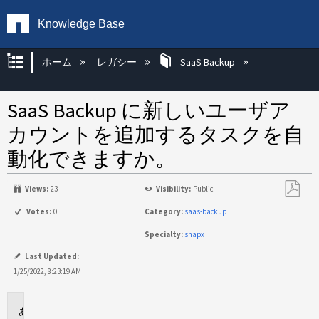
Knowledge Base
グローバル階層を展開/折りたたむ
ホーム
レガシー
SaaS Backup
SaaS Backup に新しいユーザア
カウントを追加するタスクを自
動化できますか。
Views:
23
Visibility:
Public
PDF
Votes:
0
Category:
saas-backup
と
Specialty:
snapx
し
て
Last Updated:
保
1/25/2022, 8:23:19 AM
存
環