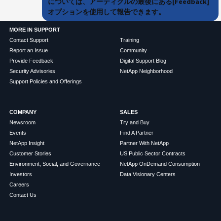
については、アーティクルの最後にある[Feedback]
オプションを使用して報告できます。
MORE IN SUPPORT
Contact Support
Training
Report an Issue
Community
Provide Feedback
Digital Support Blog
Security Advisories
NetApp Neighborhood
Support Policies and Offerings
COMPANY
SALES
Newsroom
Try and Buy
Events
Find A Partner
NetApp Insight
Partner With NetApp
Customer Stories
US Public Sector Contracts
Environment, Social, and Governance
NetApp OnDemand Consumption
Investors
Data Visionary Centers
Careers
Contact Us