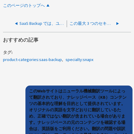
このページのトップへ
SaaS Backup では、ユーザメールボックスのポイントインタイムリストアを実行できますか
この最大 3 つのセキュリティグループを 7 つのセキュリティグループに拡張できますか。
おすすめの記事
タグ
product-categories:saas-backup
specialty:snapx
このWebサイトはニューラル機械翻訳ツールによっ
て翻訳されており、ナレッジベース（KB）コンテン
ツの基本的な理解を目的として提供されています。
オリジナルの英語を文字どおりに翻訳しているた
め、正確ではない翻訳が含まれている場合がありま
す。ナレッジベースの元のコンテンツを確認する場
合は、英語版をご利用ください。翻訳の問題や誤訳