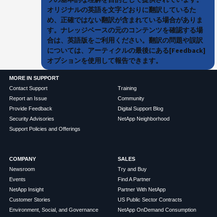
オリジナルの英語を文字どおりに翻訳しているた
め、正確ではない翻訳が含まれている場合がありま
す。ナレッジベースの元のコンテンツを確認する場
合は、英語版をご利用ください。翻訳の問題や誤訳
については、アーティクルの最後にある[Feedback]
オプションを使用して報告できます。
MORE IN SUPPORT
Contact Support
Training
Report an Issue
Community
Provide Feedback
Digital Support Blog
Security Advisories
NetApp Neighborhood
Support Policies and Offerings
COMPANY
SALES
Newsroom
Try and Buy
Events
Find A Partner
NetApp Insight
Partner With NetApp
Customer Stories
US Public Sector Contracts
Environment, Social, and Governance
NetApp OnDemand Consumption