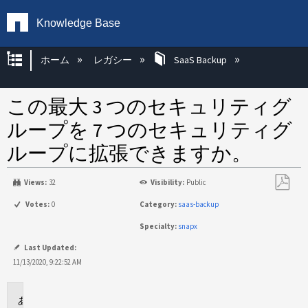
Knowledge Base
グローバル階層を展開/折りたたむ
ホーム
レガシー
SaaS Backup
この最大 3 つのセキュリティグ
ループを 7 つのセキュリティグ
ループに拡張できますか。
Views:
32
Visibility:
Public
PDF
Votes:
0
Category:
saas-backup
と
Specialty:
snapx
し
て
Last Updated:
保
11/13/2020, 9:22:52 AM
存
に