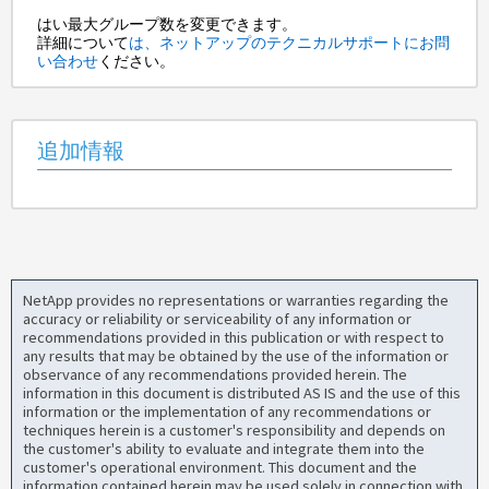
はい最大グループ数を変更できます。
詳細について
は、ネットアップのテクニカルサポートにお問
い合わせ
ください。
追加情報
NetApp provides no representations or warranties regarding the
accuracy or reliability or serviceability of any information or
recommendations provided in this publication or with respect to
any results that may be obtained by the use of the information or
observance of any recommendations provided herein. The
information in this document is distributed AS IS and the use of this
information or the implementation of any recommendations or
techniques herein is a customer's responsibility and depends on
the customer's ability to evaluate and integrate them into the
customer's operational environment. This document and the
information contained herein may be used solely in connection with