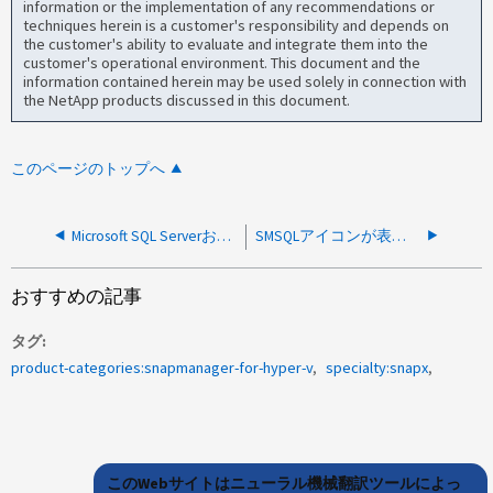
information or the implementation of any recommendations or
techniques herein is a customer's responsibility and depends on
the customer's ability to evaluate and integrate them into the
customer's operational environment. This document and the
information contained herein may be used solely in connection with
the NetApp products discussed in this document.
このページのトップへ
Microsoft SQL ServerおよびMicrosoft ExchangeのLUNには、どのNTFS割り当て単位のサイズを使用する必要がありますか。
SMSQLアイコンが表すバックアップ検証ステータス
おすすめの記事
タグ
product-categories:snapmanager-for-hyper-v
specialty:snapx
このWebサイトはニューラル機械翻訳ツールによっ