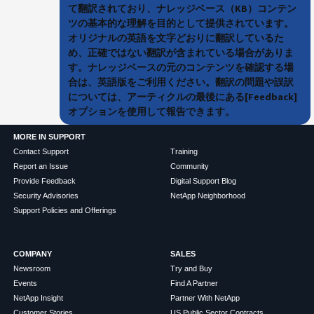
て翻訳されており、ナレッジベース（KB）コンテン
ツの基本的な理解を目的として提供されています。
オリジナルの英語を文字どおりに翻訳しているた
め、正確ではない翻訳が含まれている場合がありま
す。ナレッジベースの元のコンテンツを確認する場
合は、英語版をご利用ください。翻訳の問題や誤訳
については、アーティクルの最後にある[Feedback]
オプションを使用して報告できます。
MORE IN SUPPORT
Contact Support
Training
Report an Issue
Community
Provide Feedback
Digital Support Blog
Security Advisories
NetApp Neighborhood
Support Policies and Offerings
COMPANY
SALES
Newsroom
Try and Buy
Events
Find A Partner
NetApp Insight
Partner With NetApp
Customer Stories
US Public Sector Contracts