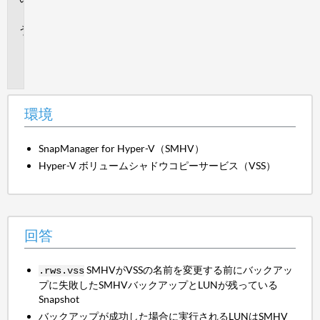
答
追
加
情
報
環境
SnapManager for Hyper-V（SMHV）
Hyper-V ボリュームシャドウコピーサービス（VSS）
回答
SMHVがVSSの名前を変更する前にバックアッ
.rws
.vss
プに失敗したSMHVバックアップとLUNが残っている
Snapshot
バックアップが成功した場合に実行されるLUNはSMHV