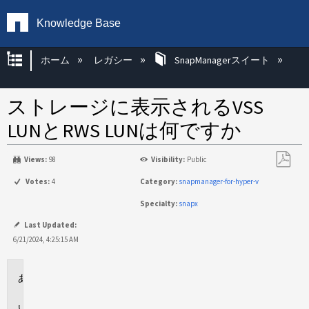
Knowledge Base
グローバル階層を展開/折りたたむ
ホーム
レガシー
SnapManagerスイート
ストレージに表示されるVSS
LUNとRWS LUNは何ですか
Views:
98
Visibility:
Public
PDF
Votes:
4
Category:
snapmanager-for-hyper-v
と
Specialty:
snapx
し
て
Last Updated:
保
6/21/2024, 4:25:15 AM
存
環
境
回