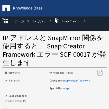
Knowledge Base
グローバル階層を展開/折りたたむ
ホーム
レガシー
Snap Creator
IP アドレスと SnapMirror 関係を
使用すると、 Snap Creator
Framework エラー SCF-00017 が発
生します
Views:
46
Visibility:
Public
PDF
Votes:
0
Category:
snap-creator-framework
と
Specialty:
snapx
し
て
Last Updated:
保
5/6/2020, 4:45:02 PM
存