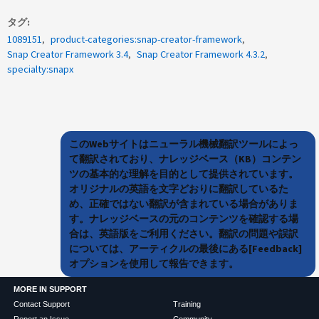
タグ
1089151
product-categories:snap-creator-framework
Snap Creator Framework 3.4
Snap Creator Framework 4.3.2
specialty:snapx
このWebサイトはニューラル機械翻訳ツールによっ
て翻訳されており、ナレッジベース（KB）コンテン
ツの基本的な理解を目的として提供されています。
オリジナルの英語を文字どおりに翻訳しているた
め、正確ではない翻訳が含まれている場合がありま
す。ナレッジベースの元のコンテンツを確認する場
合は、英語版をご利用ください。翻訳の問題や誤訳
については、アーティクルの最後にある[Feedback]
オプションを使用して報告できます。
MORE IN SUPPORT
Contact Support
Training
Report an Issue
Community