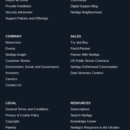
Provide Feedback
Digital Support Blog
Security Advisories
NetApp Neighborhood
Support Policies and Offerings
COMPANY
SALES
Newsroom
Try and Buy
Events
Find A Partner
NetApp Insight
Partner With NetApp
Customer Stories
US Public Sector Contracts
Environment, Social, and Governance
NetApp OnDemand Consumption
Investors
Data Visionary Centers
Careers
Contact Us
LEGAL
RESOURCES
General Terms and Conditions
Subscriptions
Privacy & Cookie Policy
Search NetApp
Copyright
Knowledge Center
Patents
NetApp's Response to the Ukraine