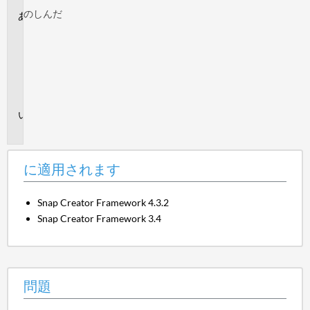
のし
んだ
に
適
用
さ
れ
ま
す
問
題
に適用されます
Snap Creator Framework 4.3.2
Snap Creator Framework 3.4
問題