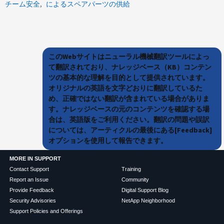
チーム安全
によるスペアパーツの供給
このWebサイトはニューラル機械翻訳ツールによっ
て翻訳されており、ナレッジベース（KB）コンテン
ツの基本的な理解を目的として提供されています。
オリジナルの英語を文字どおりに翻訳しているた
め、正確ではない翻訳が含まれている場合がありま
す。ナレッジベースの元のコンテンツを確認する場
合は、英語版をご利用ください。翻訳の問題や誤訳
については、アーティクルの最後にある[Feedback]
オプションを使用して報告できます。
MORE IN SUPPORT
Contact Support
Training
Report an Issue
Community
Provide Feedback
Digital Support Blog
Security Advisories
NetApp Neighborhood
Support Policies and Offerings