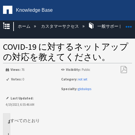
Knowledge Base
グローバル階層を展開/折りたたむ
ホーム
カスタマーサクセス
一般サポート
COVID-19 に対するネットアップ
の対応を教えてください。
Views:
76
Visibility:
Public
PDF
Votes:
0
Category:
not set
と
Specialty:
globalops
し
て
Last Updated:
保
4/19/2023, 6:55:46 AM
存
すべてのとおり
環
境
回