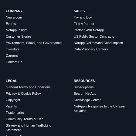
COMPANY
SALES
Newsroom
Try and Buy
Events
Find A Partner
NetApp Insight
Partner With NetApp
Customer Stories
US Public Sector Contracts
Environment, Social, and Governance
NetApp OnDemand Consumption
Investors
Data Visionary Centers
Careers
Contact Us
LEGAL
RESOURCES
General Terms and Conditions
Subscriptions
Privacy & Cookie Policy
Search NetApp
Copyright
Knowledge Center
Patents
NetApp's Response to the Ukraine
Situation
Trademarks
Community Terms of Use
Slavery and Human Trafficking
Statement