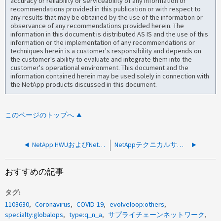
accuracy or reliability or serviceability of any information or
recommendations provided in this publication or with respect to
any results that may be obtained by the use of the information or
observance of any recommendations provided herein. The
information in this document is distributed AS IS and the use of this
information or the implementation of any recommendations or
techniques herein is a customer's responsibility and depends on
the customer's ability to evaluate and integrate them into the
customer's operational environment. This document and the
information contained herein may be used solely in connection with
the NetApp products discussed in this document.
このページのトップへ
NetApp HWUおよびNetApp IMT ツールとは何ですか
NetAppテクニカルサポートの範囲
おすすめの記事
タグ
1103630
Coronavirus
COVID-19
evolveloop:others
specialty:globalops
type:q_n_a
サプライチェーンネットワーク