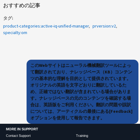
おすすめの記事
タグ
product-categories:active-iq-unified-manager
prversion:v2
specialty:om
このWebサイトはニューラル機械翻訳ツールによっ
て翻訳されており、ナレッジベース（KB）コンテン
ツの基本的な理解を目的として提供されています。
オリジナルの英語を文字どおりに翻訳しているた
め、正確ではない翻訳が含まれている場合がありま
す。ナレッジベースの元のコンテンツを確認する場
合は、英語版をご利用ください。翻訳の問題や誤訳
については、アーティクルの最後にある[Feedback]
オプションを使用して報告できます。
MORE IN SUPPORT
Contact Support
Training