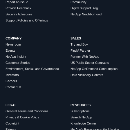
Report an Issue
Community
Provide Feedback
Digital Support Blog
Security Advisories
NetApp Neighborhood
Support Policies and Offerings
COMPANY
SALES
Newsroom
Try and Buy
Events
Find A Partner
NetApp Insight
Partner With NetApp
Customer Stories
US Public Sector Contracts
Environment, Social, and Governance
NetApp OnDemand Consumption
Investors
Data Visionary Centers
Careers
Contact Us
LEGAL
RESOURCES
General Terms and Conditions
Subscriptions
Privacy & Cookie Policy
Search NetApp
Copyright
Knowledge Center
Patents
NetApp's Response to the Ukraine