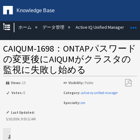
Knowledge Base
グローバル階層を展開/折りたたむ
ホーム
データ管理
Active IQ Unified Manager
CAIQUM-1698：ONTAPパスワード
の変更後にAIQUMがクラスタの
監視に失敗し始める
Views:
13
Visibility:
Public
PDF
Votes:
0
Category:
active-iq-unified-manager
と
Specialty:
om
し
て
Last Updated:
保
5/10/2024, 9:55:11 AM
存
問