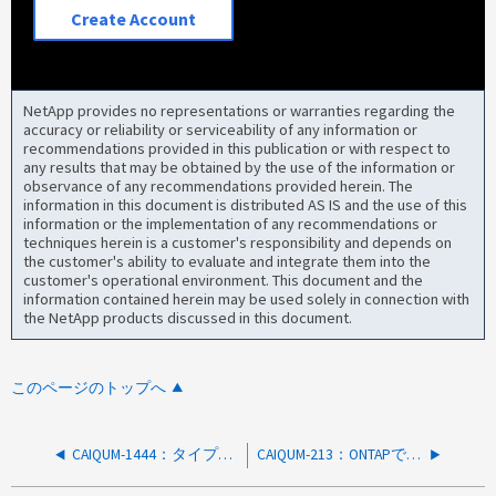
Create Account
NetApp provides no representations or warranties regarding the
accuracy or reliability or serviceability of any information or
recommendations provided in this publication or with respect to
any results that may be obtained by the use of the information or
observance of any recommendations provided herein. The
information in this document is distributed AS IS and the use of this
information or the implementation of any recommendations or
techniques herein is a customer's responsibility and depends on
the customer's ability to evaluate and integrate them into the
customer's operational environment. This document and the
information contained herein may be used solely in connection with
the NetApp products discussed in this document.
このページのトップへ
CAIQUM-1444：タイプがdp-destinationのDR SVMでNFSサービスが停止していることを示すActive IQ Unified Manager
CAIQUM-213：ONTAPではディレクトリ上のCIFS共有は許可されますが、AIQUMでは許可されません。