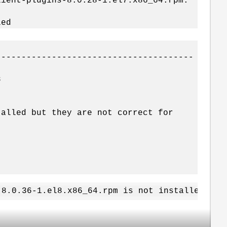
lient-plugins-8.0.28-1.el7.x86_64.rpm:
led
---------------------------------------
08
talled but they are not correct for
-8.0.36-1.el8.x86_64.rpm is not installed. Fa