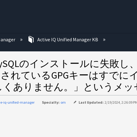
む
 Manager
Active IQ Unified Manager KB
ger はMySQLのインストールに失敗し、「
ストされているGPGキーはすで
しくありません。」というメッ
ve-iq-unified-manager
Specialty:
om
Last Updated:
2/19/2024, 2:26:09 P