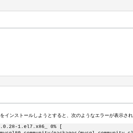
ommunity Editionをインストールしようとすると、次のようなエラ
-plugins-8.0.28-1.el7.x86_ 0% [ ] 