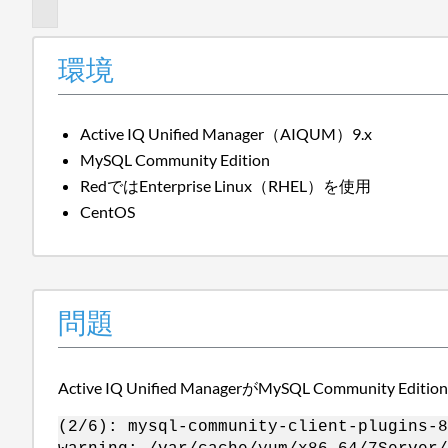
題
環境
Active IQ Unified Manager（AIQUM）9.x
MySQL Community Edition
RedではEnterprise Linux（RHEL）を使用
CentOS
問題
Active IQ Unified ManagerがMySQL C
(2/6): mysql-community-client