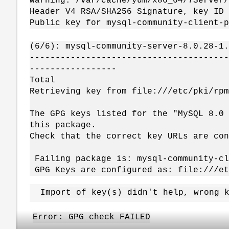
warning: /var/cache/yum/x86_64/7Server/
Header V4 RSA/SHA256 Signature, key ID 
Public key for mysql-community-client-p
(6/6): mysql-community-server-8.0
---------------------------------------
-----------------
Total 58 MB/s
Retrieving key from file:///etc/pki/rpm
The GPG keys listed for the "MySQL 8.0 
this package.
Check that the correct key URLs are con
Failing package is: mysql-community-cl
GPG Keys are configured as: file:///et
Import of key(s) didn't help, wrong 
Error: GPG check FAILED