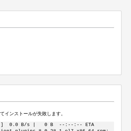
存
ーが表示されてインストールが失敗します。
0.0 B/s | 0 B --:--:-- ETA