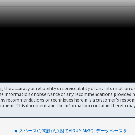
the accuracy or reliability or serviceability of any information 
the information or observance of any recommendations provided he
ny recommendations or techniques herein is a customer's responsi
onment. This document and the information contained herein may 
スペースの問題が原因でAIQUM MySQLデータベースを新しい構成にリストアできない