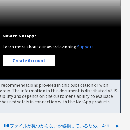
New to NetApp?
Learn more about our award-winning
Support
Create Account
or recommendations provided in this publication or with
rein. The information in this document is distributed AS IS
bility and depends on the customer's ability to evaluate
be used solely in connection with the NetApp products
INI ファイルが見つからないか破損しているため、 ActiveIQ Unified Manager MySQL サービスを開始できません