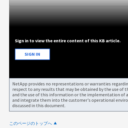
Sign in to view the entire content of this KB article.
SIGN IN
NetApp provides no representations or warranties regarding 
respect to any results that may be obtained by the use of 
and the use of this information or the implementation of a
and integrate them into the customer's operational envir
discussed in this document.
このページのトップへ