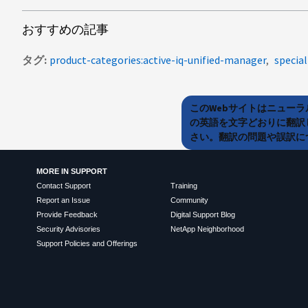
おすすめの記事
タグ
product-categories:active-iq-unified-manager
specia
このWebサイトはニュー
の英語を文字どおりに翻訳
さい。翻訳の問題や誤訳につ
MORE IN SUPPORT
Contact Support
Training
Report an Issue
Community
Provide Feedback
Digital Support Blog
Security Advisories
NetApp Neighborhood
Support Policies and Offerings