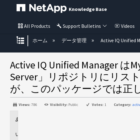
Knowledge Base
All Products
Support Bulletins
Videos
グローバル階層を展開/折りたた
ホーム
データ管理
Active IQ Unified
Active IQ Unified Mana
Server」リポジトリにリ
が、このパッケージでは正
Views:
786
Visibility:
Public
Votes:
1
Category:
acti
環
境
問