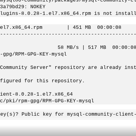
mysql80-community/packages/mysql-community-c
3a79bd29: NOKEY
lugins-8.0.28-1.el7.x86_64.rpm is not instal
.28-1.el7.x86_64.rpm | 451 MB 00:00:08
--------------------------------------------
 | 517 MB 00:00:
-gpg/RPM-GPG-KEY-mysql
Community Server" repository are already ins
figured for this repository.
ient-8.0.28-1.el7.x86_64
c/pki/rpm-gpg/RPM-GPG-KEY-mysql
key(s)? Public key for mysql-community-client