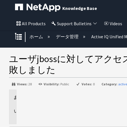
Knowledge Base
All Products
Support Bulletins
Videos
グローバル階層を展開/折りたた
ホーム
データ管理
Active IQ Unified
ユーザjbossに対してアク
敗しました
Views:
28
Visibility:
Public
Votes:
0
Category:
activ
環
境
問
題