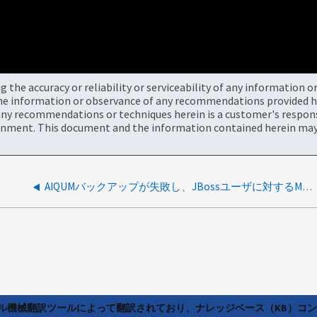
the accuracy or reliability or serviceability of any information 
the information or observance of any recommendations provided he
ny recommendations or techniques herein is a customer's responsi
onment. This document and the information contained herein may 
AIQUMバックアップが失敗し、JBossユーザに対するMySQLエラーアクセスが拒否されます
ラル機械翻訳ツールによって翻訳されており、ナレッジベース（KB）コ