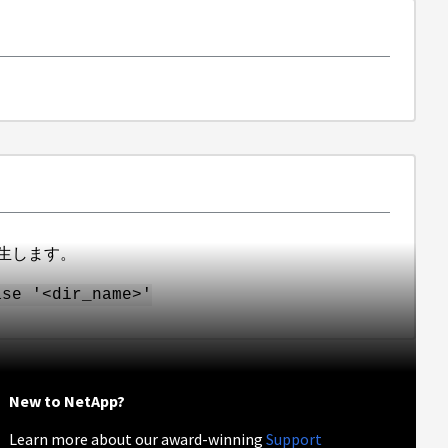
生します。
ase '<dir_name>'
New to NetApp?
Learn more about our award-winning
Support