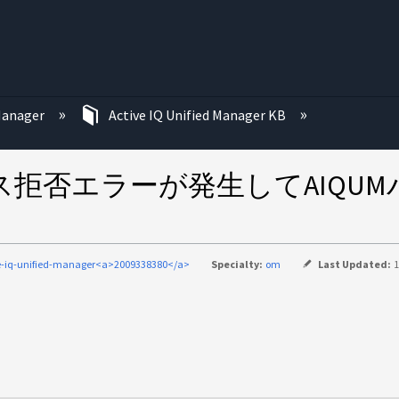
む
 Manager
Active IQ Unified Manager KB
セス拒否エラーが発生してAIQ
e-iq-unified-manager<a>2009338380</a>
Specialty:
om
Last Updated:
1