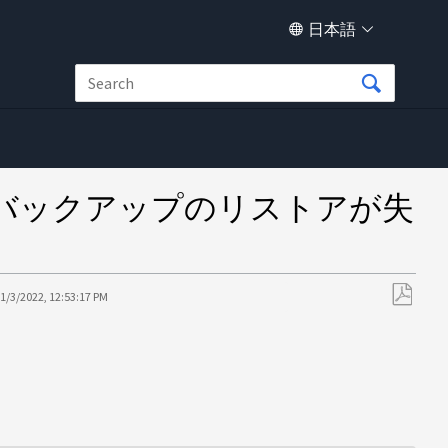
日本語
UMバックアップのリストアが失
1/3/2022, 12:53:17 PM
PDF
と
し
て
保
存