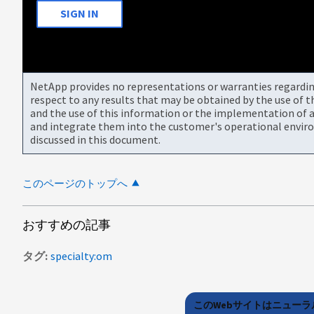
SIGN IN
NetApp provides no representations or warranties regarding 
respect to any results that may be obtained by the use of 
and the use of this information or the implementation of a
and integrate them into the customer's operational envir
discussed in this document.
このページのトップへ
おすすめの記事
タグ
specialty:om
このWebサイトはニュー