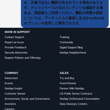
め、正確ではない翻訳が含まれている場合がありま
す。ナレッジベースの元のコンテンツを確認する場
合は、英語版をご利用ください。翻訳の問題や誤訳
については、アーティクルの最後にある[Feedback]
オプションを使用して報告できます。
MORE IN SUPPORT
Contact Support
Training
Report an Issue
Community
Provide Feedback
Digital Support Blog
Security Advisories
NetApp Neighborhood
Support Policies and Offerings
COMPANY
SALES
Newsroom
Try and Buy
Events
Find A Partner
NetApp Insight
Partner With NetApp
Customer Stories
US Public Sector Contracts
Environment, Social, and Governance
NetApp OnDemand Consumption
Investors
Data Visionary Centers
Careers