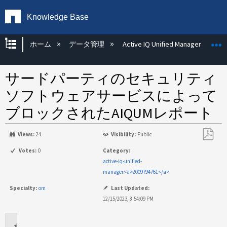
Knowledge Base
グローバル階層を展開/折りたたむ
ホーム
データ管理
Active IQ Unified Manager
サードパーティのセキュリティ
ソフトウェアサービスによって
ブロックされたAIQUMレポート
Views:
24
Visibility:
Public
PDF
Votes:
0
Category:
と
active-iq-unified-
し
manager<a>2009794761</a>
て
Specialty:
om
Last Updated:
保
12/15/2023, 8:54:09 PM
存
環