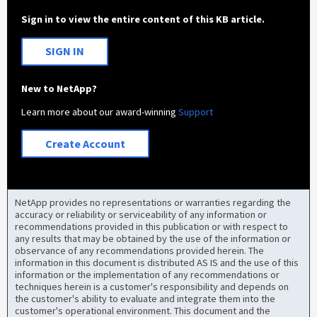
Sign in to view the entire content of this KB article.
SIGN IN
New to NetApp?
Learn more about our award-winning
Support
Create Account
NetApp provides no representations or warranties regarding the
accuracy or reliability or serviceability of any information or
recommendations provided in this publication or with respect to
any results that may be obtained by the use of the information or
observance of any recommendations provided herein. The
information in this document is distributed AS IS and the use of this
information or the implementation of any recommendations or
techniques herein is a customer's responsibility and depends on
the customer's ability to evaluate and integrate them into the
customer's operational environment. This document and the