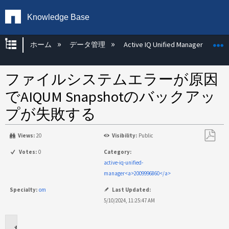
Knowledge Base
グローバル階層を展開/折りたたむ
ホーム
データ管理
Active IQ Unified Manager
ファイルシステムエラーが原因
でAIQUM Snapshotのバックアッ
プが失敗する
Views:
20
Visibility:
Public
PDF
Votes:
0
Category:
と
active-iq-unified-
し
manager<a>2009996860</a>
て
Specialty:
om
Last Updated:
保
5/10/2024, 11:25:47 AM
存
環