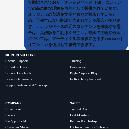
て翻訳されており、ナレッジベース（KB）コンテン
ツの基本的な理解を目的として提供されています。
オリジナルの英語を文字どおりに翻訳しているた
め、正確ではない翻訳が含まれている場合がありま
す。ナレッジベースの元のコンテンツを確認する場
合は、英語版をご利用ください。翻訳の問題や誤訳
については、アーティクルの最後にある[Feedback]
オプションを使用して報告できます。
MORE IN SUPPORT
Contact Support
Training
Report an Issue
Community
Provide Feedback
Digital Support Blog
Security Advisories
NetApp Neighborhood
Support Policies and Offerings
COMPANY
SALES
Newsroom
Try and Buy
Events
Find A Partner
NetApp Insight
Partner With NetApp
Customer Stories
US Public Sector Contracts