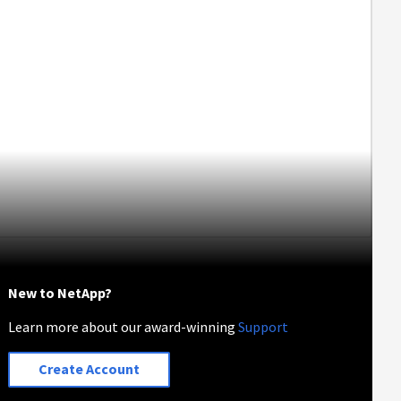
New to NetApp?
Learn more about our award-winning
Support
Create Account