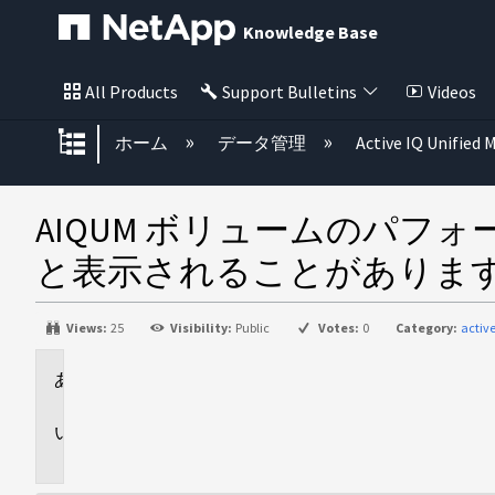
Knowledge Base
All Products
Support Bulletins
Videos
グローバル階層を展開/折りたた
ホーム
データ管理
Active IQ Unified
AIQUM ボリュームのパフ
と表示されることがありま
Views:
25
Visibility:
Public
Votes:
0
Category:
activ
環
境
問
題