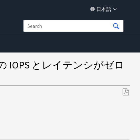
日本語
 IOPS とレイテンシがゼロ
PDF
と
し
て
保
存