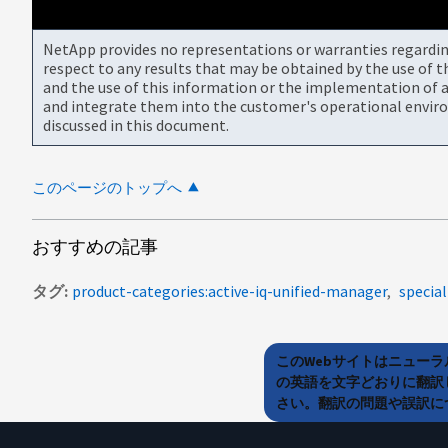
NetApp provides no representations or warranties regarding 
respect to any results that may be obtained by the use of 
and the use of this information or the implementation of a
and integrate them into the customer's operational envir
discussed in this document.
このページのトップへ
おすすめの記事
タグ
product-categories:active-iq-unified-manager
specia
このWebサイトはニュー
の英語を文字どおりに翻訳
さい。翻訳の問題や誤訳につ