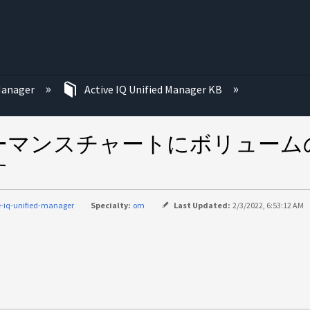
む
 Manager
Active IQ Unified Manager KB
ォーマンスチャートにボリュームの
す
e-iq-unified-manager
Specialty:
om
Last Updated:
2/3/2022, 6:53:12 AM