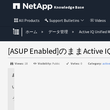
Knowledge Base
All Products
Support Bulletins
Videos
グローバル階層を展開/折りたた
ホーム
データ管理
Active IQ Unified
[ASUP Enabled]のままActive
Views:
18
Visibility:
Public
Votes:
0
Category:
activ
環
境
回
答
追
加
情