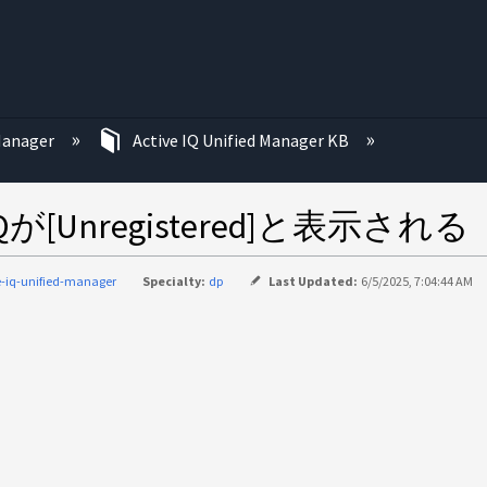
む
 Manager
Active IQ Unified Manager KB
 IQが[Unregistered]と表示される
e-iq-unified-manager
Specialty:
dp
Last Updated:
6/5/2025, 7:04:44 AM