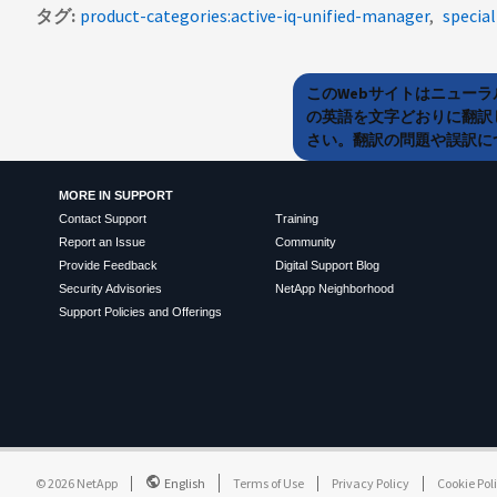
タグ
product-categories:active-iq-unified-manager
special
このWebサイトはニュー
の英語を文字どおりに翻訳
さい。翻訳の問題や誤訳につ
MORE IN SUPPORT
Contact Support
Training
Report an Issue
Community
Provide Feedback
Digital Support Blog
Security Advisories
NetApp Neighborhood
Support Policies and Offerings
©
2026
NetApp
English
Terms of Use
Privacy Policy
Cookie Pol