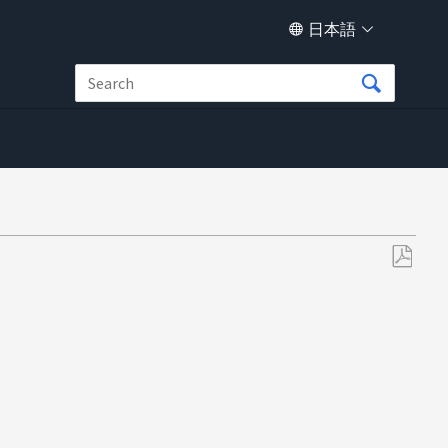
日本語
PDF
と
し
て
保
存