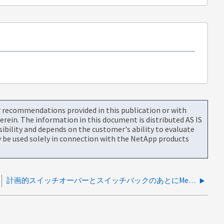
or recommendations provided in this publication or with
rein. The information in this document is distributed AS IS
bility and depends on the customer's ability to evaluate
be used solely in connection with the NetApp products
計画的スイッチオーバーとスイッチバックのあとにMetroClusterボリュームのAUXCopyが失敗する