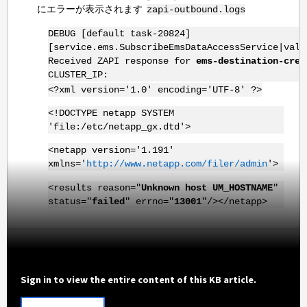
にエラーが表示されます
zapi-outbound.logs
DEBUG [default task-20824]
[service.ems.SubscribeEmsDataAccessService|vali
Received ZAPI response for
ems-destination-crea
CLUSTER_IP:
<?xml version='1.0' encoding='UTF-8' ?>
<!DOCTYPE netapp SYSTEM
'file:/etc/netapp_gx.dtd'>
<netapp version='1.191'
xmlns='
http://www.netapp.com/filer/admin
'>
<results reason="
Unknown host UM_HOSTNAME
"
status="
failed
" errno="
13001
"/></netapp>
Sign in to view the entire content of this KB article.