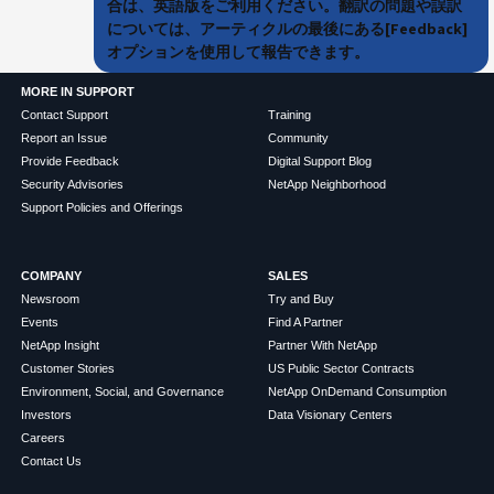
合は、英語版をご利用ください。翻訳の問題や誤訳
については、アーティクルの最後にある[Feedback]
オプションを使用して報告できます。
MORE IN SUPPORT
Contact Support
Training
Report an Issue
Community
Provide Feedback
Digital Support Blog
Security Advisories
NetApp Neighborhood
Support Policies and Offerings
COMPANY
SALES
Newsroom
Try and Buy
Events
Find A Partner
NetApp Insight
Partner With NetApp
Customer Stories
US Public Sector Contracts
Environment, Social, and Governance
NetApp OnDemand Consumption
Investors
Data Visionary Centers
Careers
Contact Us