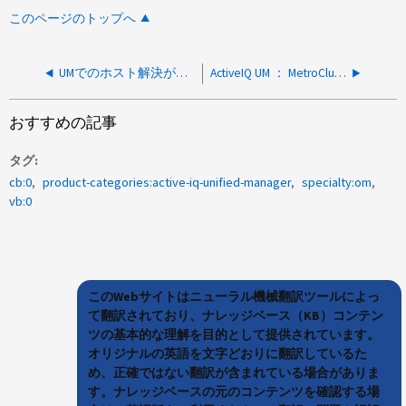
このページのトップへ
UMでのホスト解決が原因でActiveIQ UM EMSサブスクリプションが失敗します
ActiveIQ UM ： MetroCluster の監視が、 nodeswitchlink.NodeSwitchLink に関するエラーで失敗する
おすすめの記事
タグ
cb:0
product-categories:active-iq-unified-manager
specialty:om
vb:0
このWebサイトはニューラル機械翻訳ツールによっ
て翻訳されており、ナレッジベース（KB）コンテン
ツの基本的な理解を目的として提供されています。
オリジナルの英語を文字どおりに翻訳しているた
め、正確ではない翻訳が含まれている場合がありま
す。ナレッジベースの元のコンテンツを確認する場