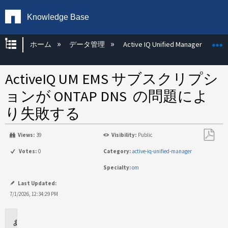
Knowledge Base
グローバル階層を展開/折りたたむ
ホーム
データ管理
Active IQ Unified Manager
ActiveIQ UM EMS サブスクリプシ
ョンが ONTAP DNS の問題によ
り失敗する
Views:
39
Visibility:
Public
PDF
Votes:
0
Category:
active-iq-unified-manager
と
Specialty:
om
し
て
Last Updated:
保
7/1/2026, 12:34:29 PM
存
環