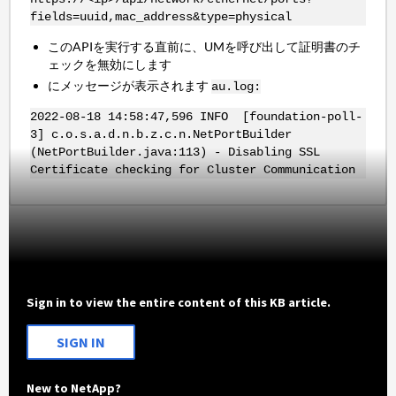
fields=uuid,mac_address&type=physical
このAPIを実行する直前に、UMを呼び出して証明書のチ
ェックを無効にします
にメッセージが表示されます
au.log:
2022-08-18 14:58:47,596 INFO [foundation-poll-
3] c.o.s.a.d.n.b.z.c.n.NetPortBuilder
(NetPortBuilder.java:113) - Disabling SSL
Certificate checking for Cluster Communication
Sign in to view the entire content of this KB article.
SIGN IN
New to NetApp?