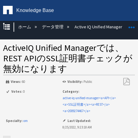
Knowledge Base
グローバル階層を展開/折りたたむ
ホーム
データ管理
Active IQ Unified Manager
ActiveIQ Unified Managerでは、
REST APIのSSL証明書チェックが
無効になります
Views:
60
Visibility:
Public
PDF
Votes:
0
Category:
と
active-iq-unified-manager<a>API</a>
し
<a>SSL証明書</a><a>REST</a>
て
<a>2009274467</a>
保
Specialty:
om
Last Updated:
存
8/25/2022, 9:23:18 AM