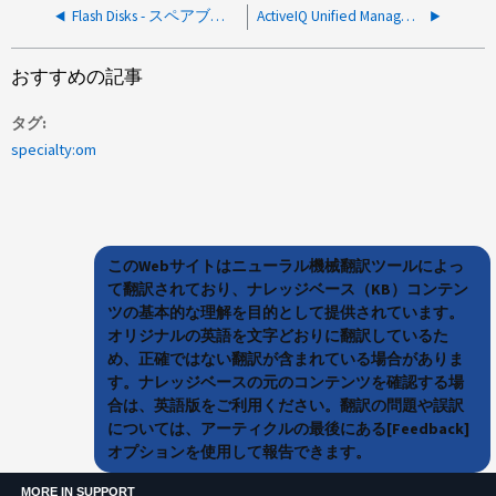
Flash Disks - スペアブロックが受信されないことを Active IQ Unified Manager で通知します
ActiveIQ Unified ManagerですべてのクラスタからのEMSメッセージが処理されない
おすすめの記事
タグ
specialty:om
このWebサイトはニューラル機械翻訳ツールによっ
て翻訳されており、ナレッジベース（KB）コンテン
ツの基本的な理解を目的として提供されています。
オリジナルの英語を文字どおりに翻訳しているた
め、正確ではない翻訳が含まれている場合がありま
す。ナレッジベースの元のコンテンツを確認する場
合は、英語版をご利用ください。翻訳の問題や誤訳
については、アーティクルの最後にある[Feedback]
オプションを使用して報告できます。
MORE IN SUPPORT