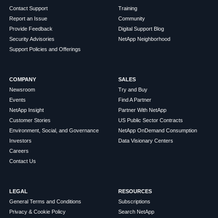
Contact Support
Training
Report an Issue
Community
Provide Feedback
Digital Support Blog
Security Advisories
NetApp Neighborhood
Support Policies and Offerings
COMPANY
SALES
Newsroom
Try and Buy
Events
Find A Partner
NetApp Insight
Partner With NetApp
Customer Stories
US Public Sector Contracts
Environment, Social, and Governance
NetApp OnDemand Consumption
Investors
Data Visionary Centers
Careers
Contact Us
LEGAL
RESOURCES
General Terms and Conditions
Subscriptions
Privacy & Cookie Policy
Search NetApp