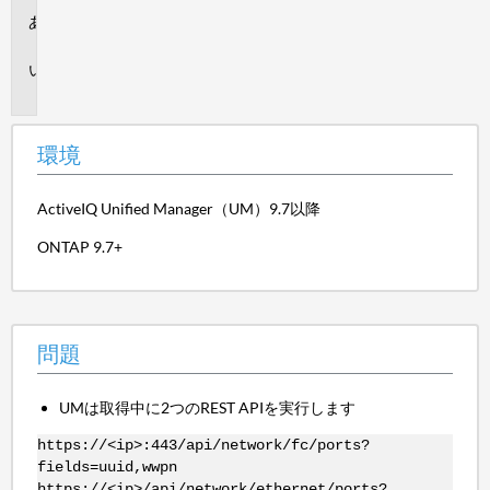
環
境
問
題
環境
ActiveIQ Unified Manager（UM）9.7以降
ONTAP 9.7+
問題
UMは取得中に2つのREST APIを実行します
https://<ip>:443/api/network/fc/ports?
fields=uuid,wwpn
https://<ip>/api/network/ethernet/ports?