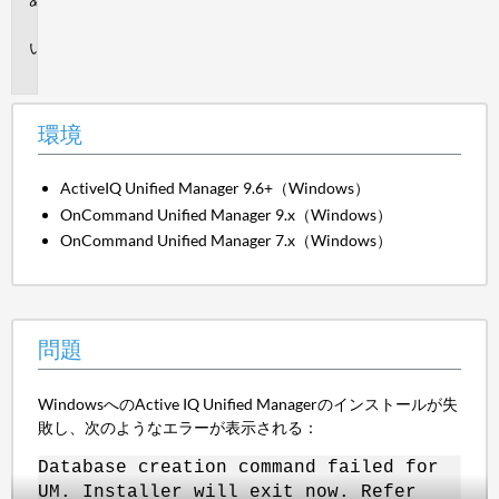
境
問
題
環境
ActiveIQ Unified Manager 9.6+（Windows）
OnCommand Unified Manager 9.x（Windows）
OnCommand Unified Manager 7.x（Windows）
問題
WindowsへのActive IQ Unified Managerのインストールが失
敗し、次のようなエラーが表示される：
Database creation command failed for
UM. Installer will exit now. Refer