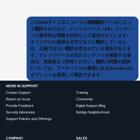
このWebサイトはニューラル機械翻訳ツールによっ
て翻訳されており、ナレッジベース（KB）コンテン
ツの基本的な理解を目的として提供されています。
オリジナルの英語を文字どおりに翻訳しているた
め、正確ではない翻訳が含まれている場合がありま
す。ナレッジベースの元のコンテンツを確認する場
合は、英語版をご利用ください。翻訳の問題や誤訳
については、アーティクルの最後にある[Feedback]
オプションを使用して報告できます。
MORE IN SUPPORT
Contact Support
Training
Report an Issue
Community
Provide Feedback
Digital Support Blog
Security Advisories
NetApp Neighborhood
Support Policies and Offerings
COMPANY
SALES