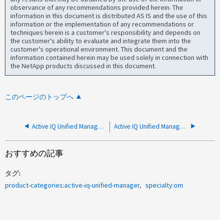
observance of any recommendations provided herein. The
information in this document is distributed AS IS and the use of this
information or the implementation of any recommendations or
techniques herein is a customer's responsibility and depends on
the customer's ability to evaluate and integrate them into the
customer's operational environment. This document and the
information contained herein may be used solely in connection with
the NetApp products discussed in this document.
このページのトップへ
Active IQ Unified ManagerでUIを起動しようとすると「404-Not Found」エラーが表示される
Active IQ Unified Managerでクラスタオブジェクトのステータス変更のイベントが生成されない
おすすめの記事
タグ
product-categories:active-iq-unified-manager
specialty:om