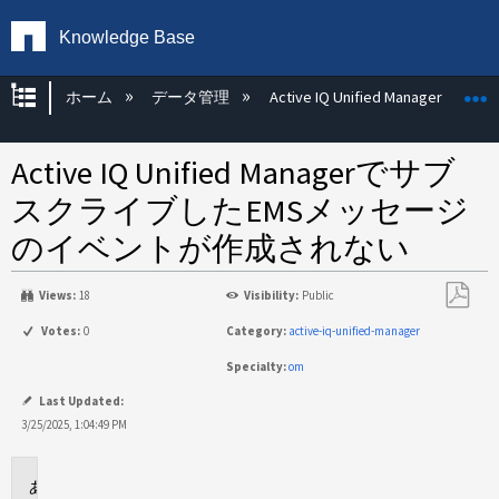
Knowledge Base
グローバル階層を展開/折りたたむ
ホーム
データ管理
Active IQ Unified Manager
Active IQ Unified Managerでサブ
スクライブしたEMSメッセージ
のイベントが作成されない
Views:
18
Visibility:
Public
PDF
Votes:
0
Category:
active-iq-unified-manager
と
Specialty:
om
し
て
Last Updated:
保
3/25/2025, 1:04:49 PM
存
環