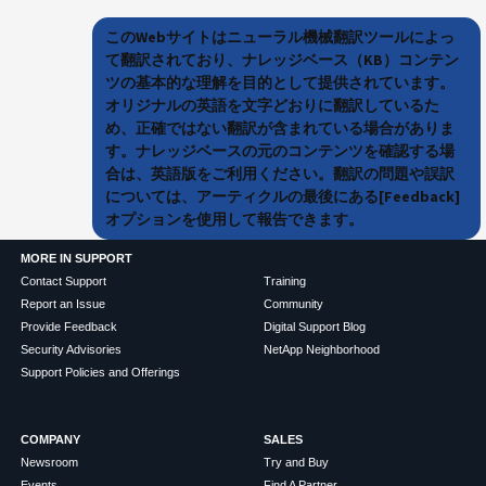
このWebサイトはニューラル機械翻訳ツールによっ
て翻訳されており、ナレッジベース（KB）コンテン
ツの基本的な理解を目的として提供されています。
オリジナルの英語を文字どおりに翻訳しているた
め、正確ではない翻訳が含まれている場合がありま
す。ナレッジベースの元のコンテンツを確認する場
合は、英語版をご利用ください。翻訳の問題や誤訳
については、アーティクルの最後にある[Feedback]
オプションを使用して報告できます。
MORE IN SUPPORT
Contact Support
Training
Report an Issue
Community
Provide Feedback
Digital Support Blog
Security Advisories
NetApp Neighborhood
Support Policies and Offerings
COMPANY
SALES
Newsroom
Try and Buy
Events
Find A Partner