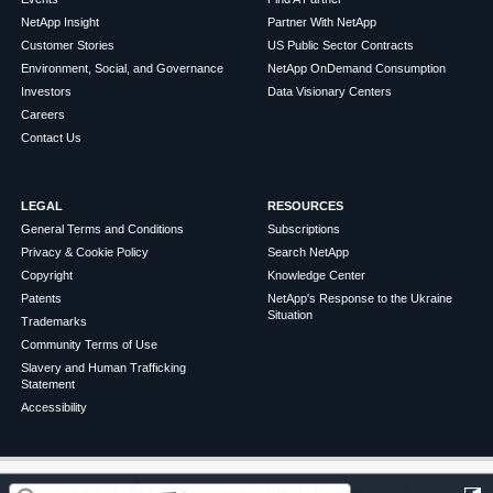
NetApp Insight
Partner With NetApp
Customer Stories
US Public Sector Contracts
Environment, Social, and Governance
NetApp OnDemand Consumption
Investors
Data Visionary Centers
Careers
Contact Us
LEGAL
RESOURCES
General Terms and Conditions
Subscriptions
Privacy & Cookie Policy
Search NetApp
Copyright
Knowledge Center
Patents
NetApp's Response to the Ukraine
Situation
Trademarks
Community Terms of Use
Slavery and Human Trafficking
Statement
Accessibility
この記事は役に立ちましたか？
©
2026
NetApp
English
Terms of Use
Privacy Policy