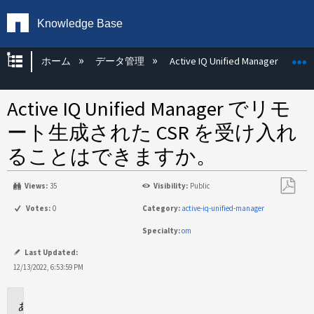
Knowledge Base
グローバル階層を展開/折りたたむ
ホーム
データ管理
Active IQ Unified Manager
Active IQ Unified Manager でリモ
ート生成された CSR を受け入れ
ることはできますか。
Views:
35
Visibility:
Public
PDF
Votes:
0
Category:
active-iq-unified-manager
と
Specialty:
om
し
て
Last Updated:
保
12/13/2022, 6:53:59 PM
存
環