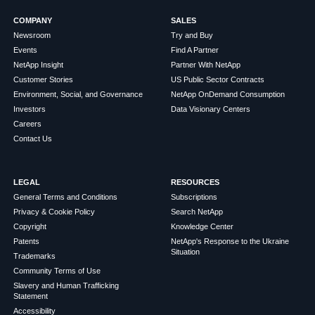
COMPANY
SALES
Newsroom
Try and Buy
Events
Find A Partner
NetApp Insight
Partner With NetApp
Customer Stories
US Public Sector Contracts
Environment, Social, and Governance
NetApp OnDemand Consumption
Investors
Data Visionary Centers
Careers
Contact Us
LEGAL
RESOURCES
General Terms and Conditions
Subscriptions
Privacy & Cookie Policy
Search NetApp
Copyright
Knowledge Center
Patents
NetApp's Response to the Ukraine
Situation
Trademarks
Community Terms of Use
Slavery and Human Trafficking
Statement
Accessibility