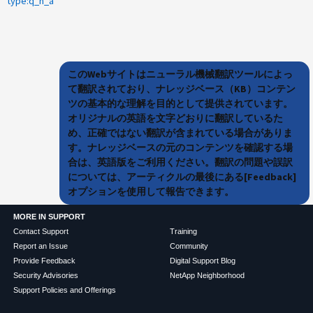
type:q_n_a
このWebサイトはニューラル機械翻訳ツールによっ
て翻訳されており、ナレッジベース（KB）コンテン
ツの基本的な理解を目的として提供されています。
オリジナルの英語を文字どおりに翻訳しているた
め、正確ではない翻訳が含まれている場合がありま
す。ナレッジベースの元のコンテンツを確認する場
合は、英語版をご利用ください。翻訳の問題や誤訳
については、アーティクルの最後にある[Feedback]
オプションを使用して報告できます。
MORE IN SUPPORT
Contact Support
Training
Report an Issue
Community
Provide Feedback
Digital Support Blog
Security Advisories
NetApp Neighborhood
Support Policies and Offerings