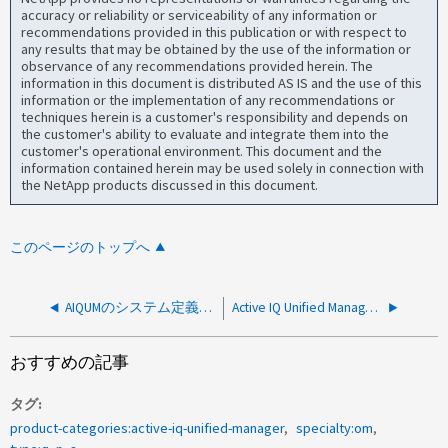
accuracy or reliability or serviceability of any information or
recommendations provided in this publication or with respect to
any results that may be obtained by the use of the information or
observance of any recommendations provided herein. The
information in this document is distributed AS IS and the use of this
information or the implementation of any recommendations or
techniques herein is a customer's responsibility and depends on
the customer's ability to evaluate and integrate them into the
customer's operational environment. This document and the
information contained herein may be used solely in connection with
the NetApp products discussed in this document.
このページのトップへ
AIQUMのシステム定義のパフォーマンスしきい値をGUIに表示できますか。
Active IQ Unified Managerはリソースの平均負荷率を計算できますか。
おすすめの記事
タグ
product-categories:active-iq-unified-manager
specialty:om