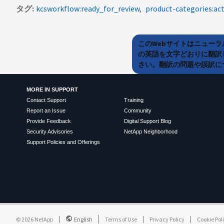
タグ
kcsworkflow:ready_for_review
product-categories:ac
このWebサイトはニュー
の英語を文字どおりに翻訳
さい。翻訳の問題や誤訳につ
MORE IN SUPPORT
Contact Support
Training
Report an Issue
Community
Provide Feedback
Digital Support Blog
Security Advisories
NetApp Neighborhood
Support Policies and Offerings
©
2026
NetApp
English
Terms of Use
Privacy Policy
Cookie Pol