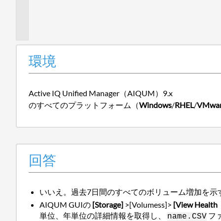
加
情
報
環境
Active IQ Unified Manager（AIQUM）9.x
のすべてのプラットフォーム（
Windows
/
RHEL
/
VMwa
回答
いいえ。過去7日間のすべてのボリューム増加を示
AIQUM GUIの
[Storage]
>[Volumess]>
[View Health
単位、年単位の詳細情報を取得し、
フ
name.CSV