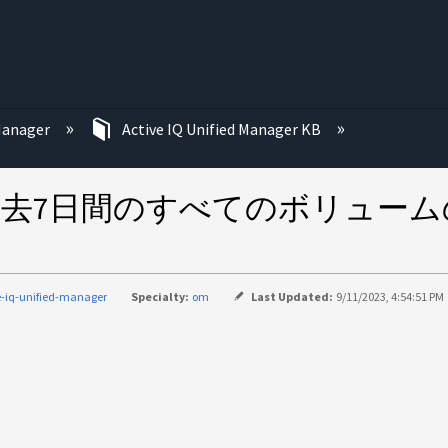
む
 Manager
Active IQ Unified Manager KB
 Manager で過去7日間のすべての
e-iq-unified-manager
Specialty:
om
Last Updated:
9/11/2023, 4:54:51 PM