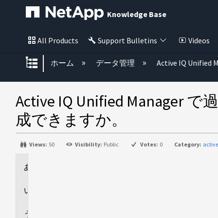
Knowledge Base
All Products
Support Bulletins
Videos
グローバル階層を展開/折りたた
ホーム
データ管理
Active IQ Unified
Active IQ Unified
成できますか。
Views:
50
Visibility:
Public
Votes:
0
Category:
activ
環
境
回
答
追