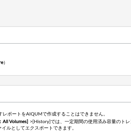
re
）
すレポートをAIQUMで作成することはできません。
：All Volumes]
>[History]では
、一定期間の使用済み容量のトレ
ァイルとしてエクスポートできます。