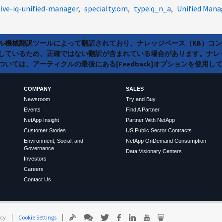
tive-iq-unified-manager
specialty:om
type:q_n_a
Unified Mana
ラル機械翻訳ツールによって翻訳されており、ナレッジベース（KB）コ
しているため、正確ではない翻訳が含まれている場合があります。ナレ
いては、アーティクルの最後にある[Feedback]オプションを使用し
COMPANY
SALES
Newsroom
Try and Buy
Events
Find A Partner
NetApp Insight
Partner With NetApp
Customer Stories
US Public Sector Contracts
Environment, Social, and
NetApp OnDemand Consumption
Governance
Data Visionary Centers
Investors
Careers
Contact Us
icy
Cookie Settings