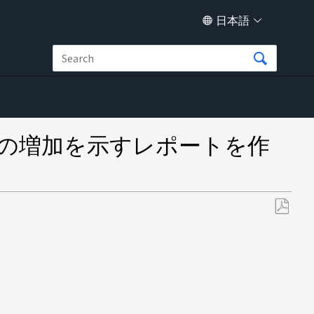
日本語
ボリュームの増加を示すレポートを作
PDF
と
し
て
保
存