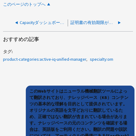
このページのトップへ
Capacityダッシュボードはグレー表示になっており、ロードされていません
証明書の有効期限が切れているか、まだ有効ではありません。NotAfter：DDMMYYYY しかし、AIQUM証明書の有効期限は切れていません
おすすめの記事
タグ
product-categories:active-iq-unified-manager
specialty:om
このWebサイトはニューラル機械翻訳ツールによっ
て翻訳されており、ナレッジベース（KB）コンテン
ツの基本的な理解を目的として提供されています。
オリジナルの英語を文字どおりに翻訳しているた
め、正確ではない翻訳が含まれている場合がありま
す。ナレッジベースの元のコンテンツを確認する場
合は、英語版をご利用ください。翻訳の問題や誤訳
については、アーティクルの最後にある[Feedback]