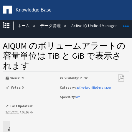
Knowledge Base
グローバル階層を展開/折りたたむ
ホーム
データ管理
Active IQ Unified Manager
AIQUM のボリュームアラートの
容量単位は TiB と GiB で表示さ
れます
Views:
39
Visibility:
Public
PDF
Votes:
0
Category:
active-iq-unified-manager
と
Specialty:
om
し
て
Last Updated:
保
2/20/2026, 4:05:16 PM
存
環