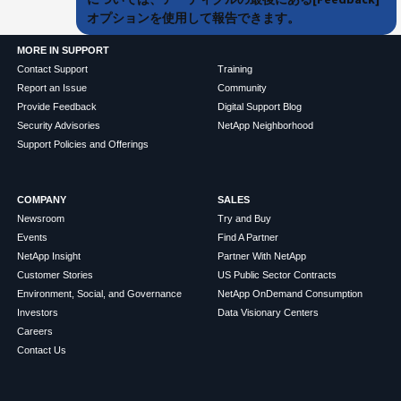
オプションを使用して報告できます。
MORE IN SUPPORT
Contact Support
Training
Report an Issue
Community
Provide Feedback
Digital Support Blog
Security Advisories
NetApp Neighborhood
Support Policies and Offerings
COMPANY
SALES
Newsroom
Try and Buy
Events
Find A Partner
NetApp Insight
Partner With NetApp
Customer Stories
US Public Sector Contracts
Environment, Social, and Governance
NetApp OnDemand Consumption
Investors
Data Visionary Centers
Careers
Contact Us