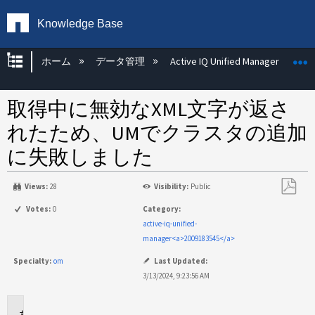
Knowledge Base
グローバル階層を展開/折りたたむ
ホーム
データ管理
Active IQ Unified Manager
取得中に無効なXML文字が返さ
れたため、UMでクラスタの追加
に失敗しました
Views:
28
Visibility:
Public
PDF
Votes:
0
Category:
と
active-iq-unified-
し
manager<a>2009183545</a>
て
Specialty:
om
Last Updated:
保
3/13/2024, 9:23:56 AM
存
環