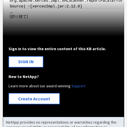
org.apache.xerces.impl.XMLScanner.reportFatalError(
Source) ~[xercesImpl.jar:2.12.0]
....
[切り捨て]
Sign in to view the entire content of this KB article.
SIGN IN
New to NetApp?
Learn more about our award-winning
Support
Create Account
NetApp provides no representations or warranties regarding the