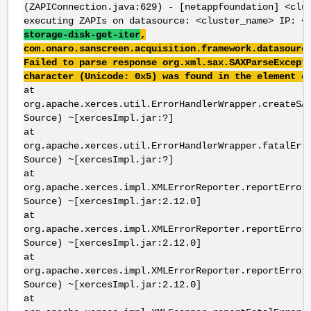
(ZAPIConnection.java:629) - [netappfoundation] <clu
executing ZAPIs on datasource: <cluster_name> IP: <
storage-disk-get-iter
,
com.onaro.sanscreen.acquisition.framework.datasourc
Failed to parse response org.xml.sax.SAXParseExcept
character (Unicode: 0x5) was found in the element c
at
org.apache.xerces.util.ErrorHandlerWrapper.createSA
Source) ~[xercesImpl.jar:?]
at
org.apache.xerces.util.ErrorHandlerWrapper.fatalErr
Source) ~[xercesImpl.jar:?]
at
org.apache.xerces.impl.XMLErrorReporter.reportError
Source) ~[xercesImpl.jar:2.12.0]
at
org.apache.xerces.impl.XMLErrorReporter.reportError
Source) ~[xercesImpl.jar:2.12.0]
at
org.apache.xerces.impl.XMLErrorReporter.reportError
Source) ~[xercesImpl.jar:2.12.0]
at