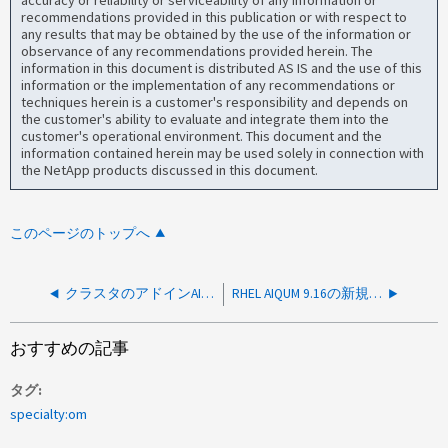
accuracy or reliability or serviceability of any information or
recommendations provided in this publication or with respect to
any results that may be obtained by the use of the information or
observance of any recommendations provided herein. The
information in this document is distributed AS IS and the use of this
information or the implementation of any recommendations or
techniques herein is a customer's responsibility and depends on
the customer's ability to evaluate and integrate them into the
customer's operational environment. This document and the
information contained herein may be used solely in connection with
the NetApp products discussed in this document.
このページのトップへ
クラスタのアドインAIQUMの処理状態が「実行中」で停止します
RHEL AIQUM 9.16の新規インストールでkeystore was tampered errorでクラスタ追加が失敗する
おすすめの記事
タグ
specialty:om