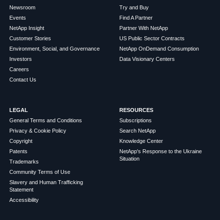
Newsroom
Try and Buy
Events
Find A Partner
NetApp Insight
Partner With NetApp
Customer Stories
US Public Sector Contracts
Environment, Social, and Governance
NetApp OnDemand Consumption
Investors
Data Visionary Centers
Careers
Contact Us
LEGAL
RESOURCES
General Terms and Conditions
Subscriptions
Privacy & Cookie Policy
Search NetApp
Copyright
Knowledge Center
Patents
NetApp's Response to the Ukraine
Situation
Trademarks
Community Terms of Use
Slavery and Human Trafficking
Statement
Accessibility