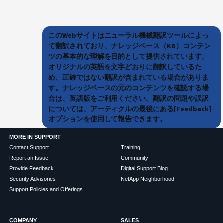
このWebサイトはニューラル機械翻訳ツールによっ
て翻訳されており、ナレッジベース（KB）コンテン
ツの基本的な理解を目的として提供されています。
オリジナルの英語を文字どおりに翻訳しているた
め、正確ではない翻訳が含まれている場合がありま
す。ナレッジベースの元のコンテンツを確認する場
合は、英語版をご利用ください。翻訳の問題や誤訳
については、アーティクルの最後にある[Feedback]
オプションを使用して報告できます。
MORE IN SUPPORT
Contact Support
Training
Report an Issue
Community
Provide Feedback
Digital Support Blog
Security Advisories
NetApp Neighborhood
Support Policies and Offerings
COMPANY
SALES