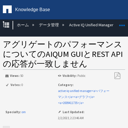
Knowledge Base
グローバル階層を展開/折りたたむ
ホーム
データ管理
Active IQ Unified Manager
アグリゲートのパフォーマンス
についてのAIQUM GUIとREST API
の応答が一致しません
Views:
50
Visibility:
Public
PDF
Votes:
0
Category:
と
active-iq-unified-manager<a>パフォー
し
マンス</a><a>グラフ</a>
て
<a>2009411735</a>
保
Specialty:
om
Last Updated:
存
2/2/2023, 2:23:46 AM