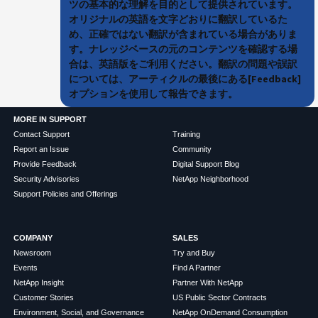
ツの基本的な理解を目的として提供されています。
オリジナルの英語を文字どおりに翻訳しているた
め、正確ではない翻訳が含まれている場合がありま
す。ナレッジベースの元のコンテンツを確認する場
合は、英語版をご利用ください。翻訳の問題や誤訳
については、アーティクルの最後にある[Feedback]
オプションを使用して報告できます。
MORE IN SUPPORT
Contact Support
Training
Report an Issue
Community
Provide Feedback
Digital Support Blog
Security Advisories
NetApp Neighborhood
Support Policies and Offerings
COMPANY
SALES
Newsroom
Try and Buy
Events
Find A Partner
NetApp Insight
Partner With NetApp
Customer Stories
US Public Sector Contracts
Environment, Social, and Governance
NetApp OnDemand Consumption