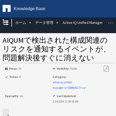
Knowledge Base
グローバル階層を展開/折りたたむ
ホーム
データ管理
Active IQ Unified Manager
AIQUMで検出された構成関連の
リスクを通知するイベントが、
問題解決後すぐに消えない
Views:
19
Visibility:
Public
PDF
Votes:
0
Category:
と
active-iq-unified-
し
manager<a>2009935177</a>
て
Specialty:
om
Last Updated:
保
2/14/2024, 11:54:31 AM
存
環