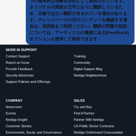
ツの基本的な理解を目的として提供されています。
オリジナルの英語を文字どおりに翻訳しているた
め、正確ではない翻訳が含まれている場合がありま
す。ナレッジベースの元のコンテンツを確認する場
合は、英語版をご利用ください。翻訳の問題や誤訳
については、アーティクルの最後にある[Feedback]
オプションを使用して報告できます。
MORE IN SUPPORT
Contact Support
Training
Report an Issue
Community
Provide Feedback
Digital Support Blog
Security Advisories
NetApp Neighborhood
Support Policies and Offerings
COMPANY
SALES
Newsroom
Try and Buy
Events
Find A Partner
NetApp Insight
Partner With NetApp
Customer Stories
US Public Sector Contracts
Environment, Social, and Governance
NetApp OnDemand Consumption