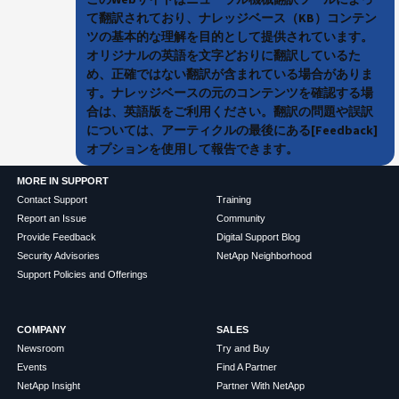
て翻訳されており、ナレッジベース（KB）コンテン
ツの基本的な理解を目的として提供されています。
オリジナルの英語を文字どおりに翻訳しているた
め、正確ではない翻訳が含まれている場合がありま
す。ナレッジベースの元のコンテンツを確認する場
合は、英語版をご利用ください。翻訳の問題や誤訳
については、アーティクルの最後にある[Feedback]
オプションを使用して報告できます。
MORE IN SUPPORT
Contact Support
Training
Report an Issue
Community
Provide Feedback
Digital Support Blog
Security Advisories
NetApp Neighborhood
Support Policies and Offerings
COMPANY
SALES
Newsroom
Try and Buy
Events
Find A Partner
NetApp Insight
Partner With NetApp