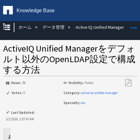
Knowledge Base
グローバル階層を展開/折りたたむ
ホーム
データ管理
Active IQ Unified Manager
ActiveIQ Unified Managerをデフォ
ルト以外のOpenLDAP設定で構成
する方法
Views:
39
Visibility:
Public
PDF
Votes:
0
Category:
active-iq-unified-manager
と
Specialty:
om
し
て
Last Updated:
保
5/2/2026, 2:07:47 AM
存
環