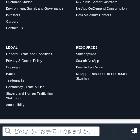
Customer Stories
US Public Sector Contracts
Environment, Social, and Governance
NetApp OnDemand Consumption
Investors
Data Visionary Centers
Careers
Contact Us
LEGAL
RESOURCES
General Terms and Conditions
Subscriptions
Privacy & Cookie Policy
Search NetApp
Copyright
Knowledge Center
Patents
NetApp's Response to the Ukraine
Situation
Trademarks
Community Terms of Use
Slavery and Human Trafficking
Statement
Accessibility
この記事は役に立ちましたか？
©
2026
NetApp
English
Terms of Use
Privacy Policy
Cookie Policy
Cookie Settings
サ
はい
いいえ