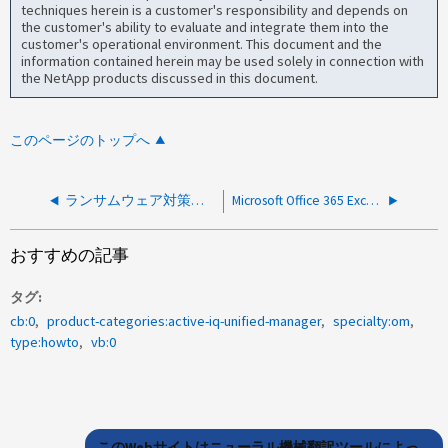
techniques herein is a customer's responsibility and depends on
the customer's ability to evaluate and integrate them into the
customer's operational environment. This document and the
information contained herein may be used solely in connection with
the NetApp products discussed in this document.
このページのトップへ
ランサムウェア対策アラートを受信するようにAIQUMを設定する方法
Microsoft Office 365 ExchangeでActive IQ Unified ManagerのSMTPメール通知設定を構成する方法
おすすめの記事
タグ
cb:0
product-categories:active-iq-unified-manager
specialty:om
type:howto
vb:0
このWebサイトはニューラル機械翻訳ツールによっ