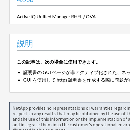
Active IQ Unified Manager RHEL / OVA
説明
この記事は、次の場合に使用できます。
証明書の GUI ページが非アクティブ化された、
GUI を使用して https 証明書を作成する際に問
NetApp provides no representations or warranties regarding 
respect to any results that may be obtained by the use of 
and the use of this information or the implementation of a
and integrate them into the customer's operational envir
discussed in this document.