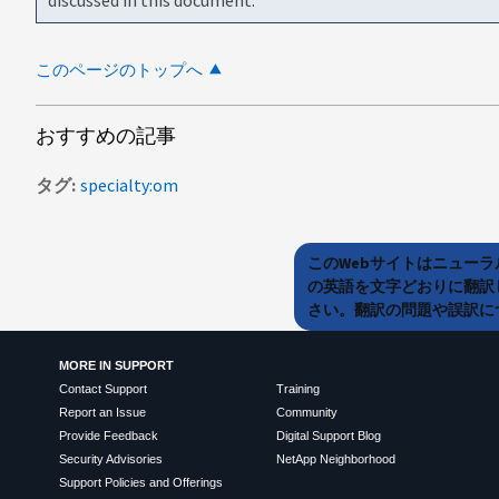
このページのトップへ
おすすめの記事
タグ
specialty:om
このWebサイトはニュー
の英語を文字どおりに翻訳
さい。翻訳の問題や誤訳につ
MORE IN SUPPORT
Contact Support
Training
Report an Issue
Community
Provide Feedback
Digital Support Blog
Security Advisories
NetApp Neighborhood
Support Policies and Offerings