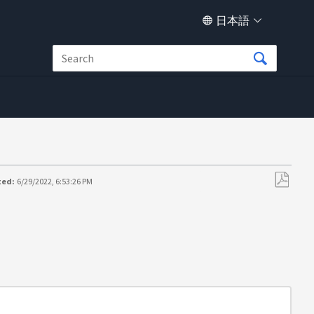
日本語
ted:
6/29/2022, 6:53:26 PM
PDF
と
し
て
保
存