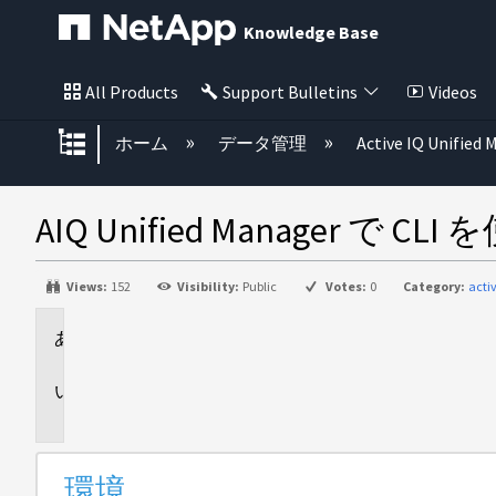
Knowledge Base
All Products
Support Bulletins
Videos
グローバル階層を展開/折りたた
ホーム
データ管理
Active IQ Unified
AIQ Unified Manager
Views:
152
Visibility:
Public
Votes:
0
Category:
acti
環
境
説
明
環境