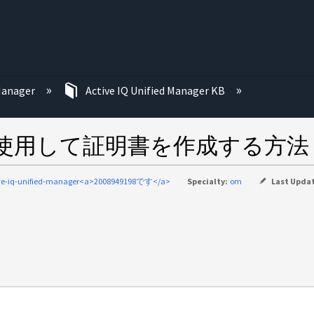
む
 Manager
Active IQ Unified Manager KB
 で CLI を使用して証明書を作成する方法
ve-iq-unified-manager<a>2008949198です</a>
Specialty:
om
Last Upda