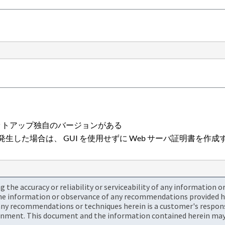
ネットアップ独自のバージョンがある
題が発生した場合は、 GUI を使用せずに Web サーバ証明書を作
the accuracy or reliability or serviceability of any information 
the information or observance of any recommendations provided he
ny recommendations or techniques herein is a customer's responsi
onment. This document and the information contained herein may 