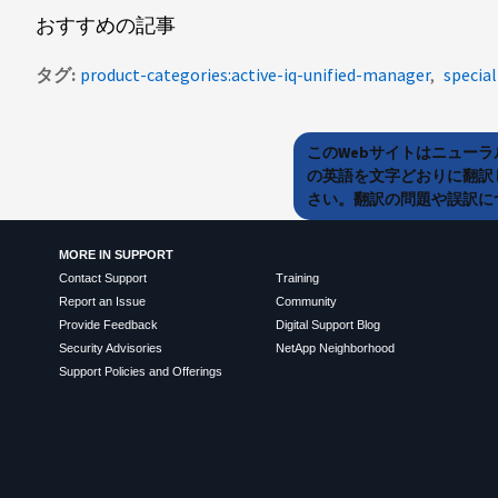
おすすめの記事
タグ
product-categories:active-iq-unified-manager
specia
このWebサイトはニュー
の英語を文字どおりに翻訳
さい。翻訳の問題や誤訳につ
MORE IN SUPPORT
Contact Support
Training
Report an Issue
Community
Provide Feedback
Digital Support Blog
Security Advisories
NetApp Neighborhood
Support Policies and Offerings