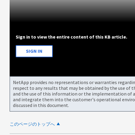
Sign in to view the entire content of this KB article.
SIGN IN
NetApp provides no representations or warranties regarding 
respect to any results that may be obtained by the use of 
and the use of this information or the implementation of a
and integrate them into the customer's operational envir
discussed in this document.
このページのトップへ