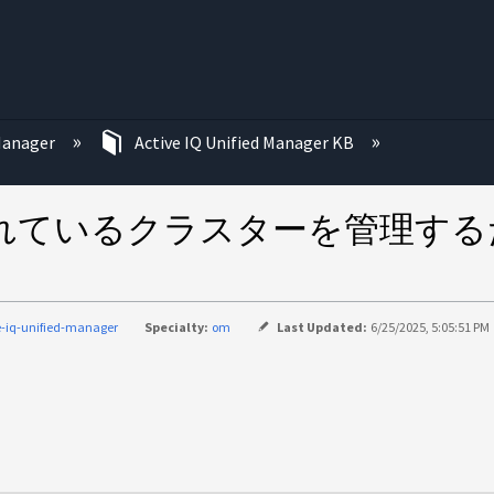
む
 Manager
Active IQ Unified Manager KB
されているクラスターを管理するた
e-iq-unified-manager
Specialty:
om
Last Updated:
6/25/2025, 5:05:51 PM