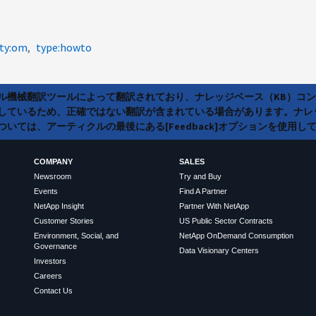
lty:om
type:howto
ラル機械翻訳ツールによって翻訳されており、ナレッジベース（KB）コ
しているため、正確ではない翻訳が含まれている場合があります。ナレ
いては、アーティクルの最後にある[Feedback]オプションを使用し
COMPANY
SALES
Newsroom
Try and Buy
Events
Find A Partner
NetApp Insight
Partner With NetApp
Customer Stories
US Public Sector Contracts
Environment, Social, and
NetApp OnDemand Consumption
Governance
Data Visionary Centers
Investors
Careers
Contact Us