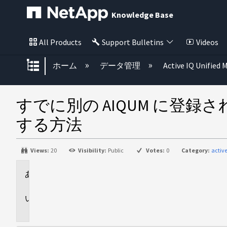
Knowledge Base
All Products
Support Bulletins
Videos
グローバル階層を展開/折りたた
ホーム
データ管理
Active IQ Unified
すでに別の AIQUM に登録
する方法
Views:
20
Visibility:
Public
Votes:
0
Category:
activ
環
境
説
明