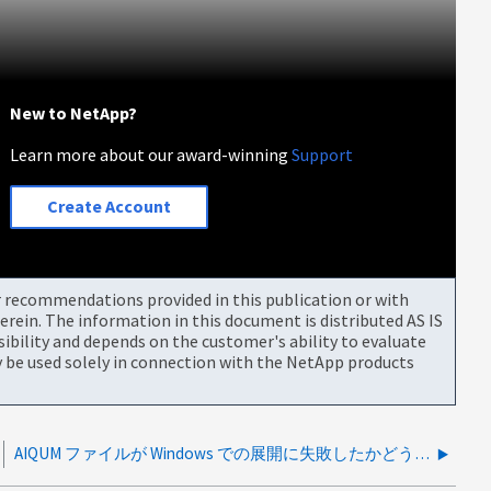
New to NetApp?
Learn more about our award-winning
Support
Create Account
or recommendations provided in this publication or with
rein. The information in this document is distributed AS IS
bility and depends on the customer's ability to evaluate
be used solely in connection with the NetApp products
AIQUM ファイルが Windows での展開に失敗したかどうかを判断する方法