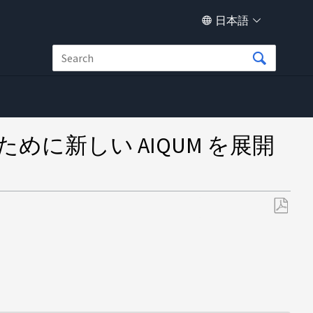
日本語
めに新しい AIQUM を展開
PDF
と
し
て
保
存