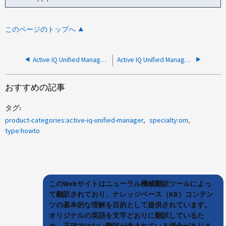
このページのトップへ
Active IQ Unified Manager 9.7 以降で Active IQ プラットフォームイベントを無効にする方法
Active IQ Unified Manager 9.11以降でWebサービスのTLS暗号スイートを無効にする方法
おすすめの記事
タグ
product-categories:active-iq-unified-manager
specialty:om
type:howto
このWebサイトはニューラル機械翻訳ツールによっ
て翻訳されており、ナレッジベース（KB）コンテン
ツの基本的な理解を目的として提供されています。
オリジナルの英語を文字どおりに翻訳しているた
め、正確ではない翻訳が含まれている場合がありま