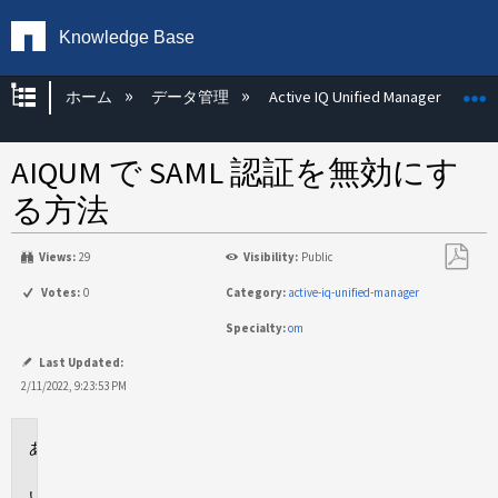
Knowledge Base
グローバル階層を展開/折りたたむ
ホーム
データ管理
Active IQ Unified Manager
AIQUM で SAML 認証を無効にす
る方法
Views:
29
Visibility:
Public
PDF
Votes:
0
Category:
active-iq-unified-manager
と
Specialty:
om
し
て
Last Updated:
保
2/11/2022, 9:23:53 PM
存
環
境
説