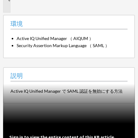
明
環境
Active IQ Unified Manager （ AIQUM ）
Security Assertion Markup Language （ SAML ）
説明
Active IQ Unified Manager で SAML 認証を無効にする方法
Sign in to view the entire content of this KB article.