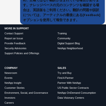
す。ナレッジベースの元のコンテンツを確認する場
合は、英語版をご利用ください。翻訳の問題や誤訳
については、アーティクルの最後にある[Feedback]
オプションを使用して報告できます。
MORE IN SUPPORT
Contact Support
Training
Report an Issue
Community
Provide Feedback
Digital Support Blog
Security Advisories
NetApp Neighborhood
Support Policies and Offerings
COMPANY
SALES
Newsroom
Try and Buy
Events
Find A Partner
NetApp Insight
Partner With NetApp
Customer Stories
US Public Sector Contracts
Environment, Social, and Governance
NetApp OnDemand Consumption
Investors
Data Visionary Centers
Careers