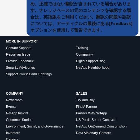
め、正確ではない翻訳が含まれている場合がありま
す。ナレッジベースの元のコンテンツを確認する場
合は、英語版をご利用ください。翻訳の問題や誤訳
については、アーティクルの最後にある[Feedback]
オプションを使用して報告できます。
MORE IN SUPPORT
Contact Support
Training
Report an Issue
Community
Provide Feedback
Digital Support Blog
Security Advisories
NetApp Neighborhood
Support Policies and Offerings
COMPANY
SALES
Newsroom
Try and Buy
Events
Find A Partner
NetApp Insight
Partner With NetApp
Customer Stories
US Public Sector Contracts
Environment, Social, and Governance
NetApp OnDemand Consumption
Investors
Data Visionary Centers
Careers