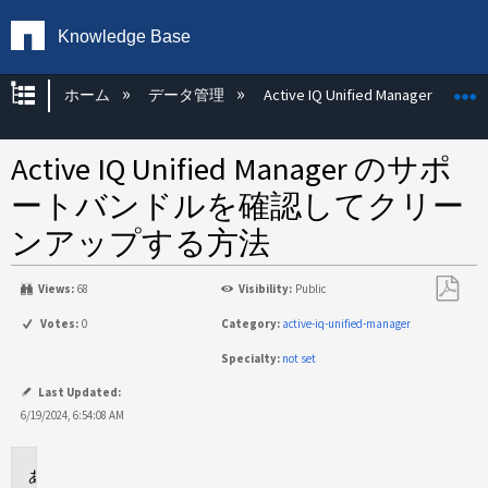
Knowledge Base
グローバル階層を展開/折りたたむ
ホーム
データ管理
Active IQ Unified Manager
Active IQ Unified Manager のサポ
ートバンドルを確認してクリー
ンアップする方法
Views:
68
Visibility:
Public
PDF
Votes:
0
Category:
active-iq-unified-manager
と
Specialty:
not set
し
て
Last Updated:
保
6/19/2024, 6:54:08 AM
存
環