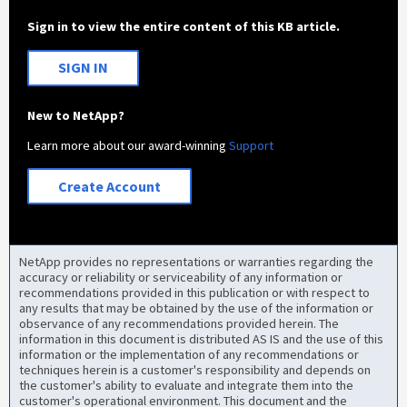
Sign in to view the entire content of this KB article.
SIGN IN
New to NetApp?
Learn more about our award-winning
Support
Create Account
NetApp provides no representations or warranties regarding the
accuracy or reliability or serviceability of any information or
recommendations provided in this publication or with respect to
any results that may be obtained by the use of the information or
observance of any recommendations provided herein. The
information in this document is distributed AS IS and the use of this
information or the implementation of any recommendations or
techniques herein is a customer's responsibility and depends on
the customer's ability to evaluate and integrate them into the
customer's operational environment. This document and the