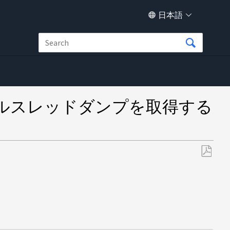
日本語
eのJVMフルスレッドダンプを取得する
PDF
と
し
て
保
存