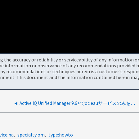
the accuracy or reliability or serviceability of any information 
the information or observance of any recommendations provided he
ny recommendations or techniques herein is a customer's responsi
onment. This document and the information contained herein may 
Active IQ Unified Manager 9.6+でocieauサービスのみを停止する方法
vice:na
specialty:om
type:howto