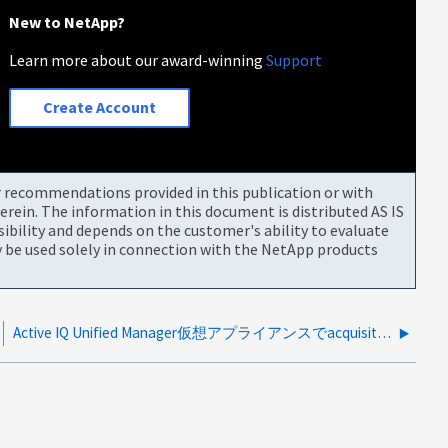
New to NetApp?
Learn more about our award-winning
Support
Create Account
or recommendations provided in this publication or with
rein. The information in this document is distributed AS IS
bility and depends on the customer's ability to evaluate
be used solely in connection with the NetApp products
Active IQ Unified Manager仮想アプライアンスでacquisition unitのJVMスレッドダンプを取得する方法