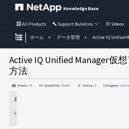
Knowledge Base
All Products
Support Bulletins
Videos
グローバル階層を展開/折りたた
ホーム
データ管理
Active IQ Unified
Active IQ Unified 
方法
Views:
14
Visibility:
Public
Votes:
0
Category:
activ
環
境
概
要