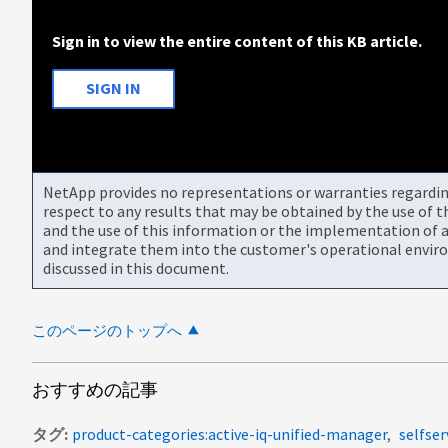
Sign in to view the entire content of this KB article.
SIGN IN
NetApp provides no representations or warranties regarding 
respect to any results that may be obtained by the use of 
and the use of this information or the implementation of a
and integrate them into the customer's operational envir
discussed in this document.
このページのトップへ
おすすめの記事
タグ
product-categories:active-iq-unified-manager
selfser