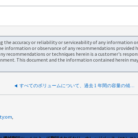
the accuracy or reliability or serviceability of any information 
the information or observance of any recommendations provided he
ny recommendations or techniques herein is a customer's responsi
onment. This document and the information contained herein may 
すべてのボリュームについて、過去 1 年間の容量の傾向を一度に収集できますか。
lty:om