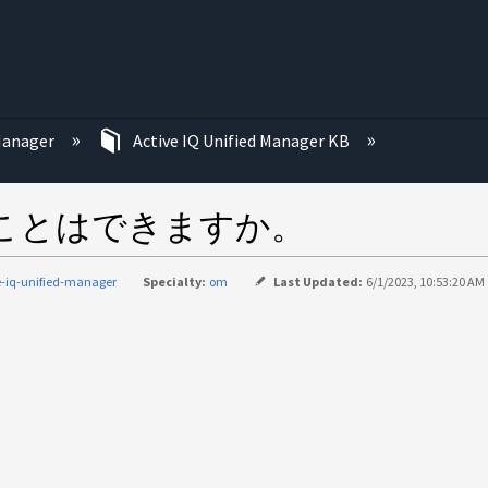
む
 Manager
Active IQ Unified Manager KB
することはできますか。
e-iq-unified-manager
Specialty:
om
Last Updated:
6/1/2023, 10:53:20 AM