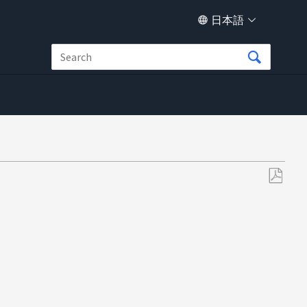
日本語
PDF
と
し
て
保
存