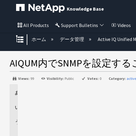
Knowledge Base
All Products
Support Bulletins
Videos
グローバル階層を展開/折りたた
ホーム
データ管理
Active IQ Unified
AIQUM内でSNMPを設定
Views:
99
Visibility:
Public
Votes:
0
Category:
activ
環
境
回
答
追
加
情