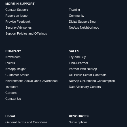
MORE IN SUPPORT
Contact Support
Training
Report an Issue
Community
Provide Feedback
Digital Support Blog
Security Advisories
NetApp Neighborhood
Support Policies and Offerings
COMPANY
SALES
Newsroom
Try and Buy
Events
Find A Partner
NetApp Insight
Partner With NetApp
Customer Stories
US Public Sector Contracts
Environment, Social, and Governance
NetApp OnDemand Consumption
Investors
Data Visionary Centers
Careers
Contact Us
LEGAL
RESOURCES
General Terms and Conditions
Subscriptions