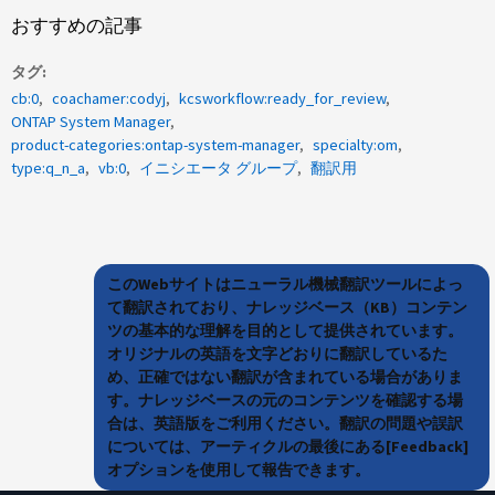
おすすめの記事
タグ
cb:0
coachamer:codyj
kcsworkflow:ready_for_review
ONTAP System Manager
product-categories:ontap-system-manager
specialty:om
type:q_n_a
vb:0
イニシエータ グループ
翻訳用
このWebサイトはニューラル機械翻訳ツールによっ
て翻訳されており、ナレッジベース（KB）コンテン
ツの基本的な理解を目的として提供されています。
オリジナルの英語を文字どおりに翻訳しているた
め、正確ではない翻訳が含まれている場合がありま
す。ナレッジベースの元のコンテンツを確認する場
合は、英語版をご利用ください。翻訳の問題や誤訳
については、アーティクルの最後にある[Feedback]
オプションを使用して報告できます。