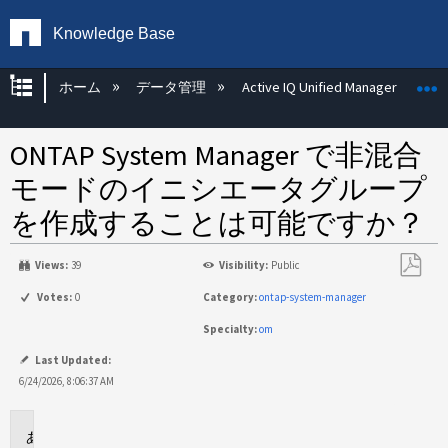
Knowledge Base
グローバル階層を展開/折りたたむ
ホーム
データ管理
Active IQ Unified Manager
ONTAP System Manager で非混合
モードのイニシエータグループ
を作成することは可能ですか？
Views:
39
Visibility:
Public
PDF
Votes:
0
Category:
ontap-system-manager
と
Specialty:
om
し
て
Last Updated:
保
6/24/2026, 8:06:37 AM
存
環