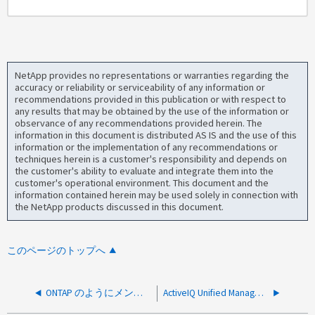
NetApp provides no representations or warranties regarding the
accuracy or reliability or serviceability of any information or
recommendations provided in this publication or with respect to
any results that may be obtained by the use of the information or
observance of any recommendations provided herein. The
information in this document is distributed AS IS and the use of this
information or the implementation of any recommendations or
techniques herein is a customer's responsibility and depends on
the customer's ability to evaluate and integrate them into the
customer's operational environment. This document and the
information contained herein may be used solely in connection with
the NetApp products discussed in this document.
このページのトップへ
ONTAP のようにメンテナンス権限を持つ新しいユーザーを作成することは可能ですか？
ActiveIQ Unified Manager のアラートから E メールの件名をカスタマイズできるかどうか