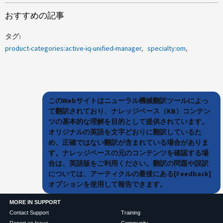
おすすめの記事
タグ
product-categories:active-iq-unified-manager
specialty:om
このWebサイトはニューラル機械翻訳ツールによっ
て翻訳されており、ナレッジベース（KB）コンテン
ツの基本的な理解を目的として提供されています。
オリジナルの英語を文字どおりに翻訳しているた
め、正確ではない翻訳が含まれている場合がありま
す。ナレッジベースの元のコンテンツを確認する場
合は、英語版をご利用ください。翻訳の問題や誤訳
については、アーティクルの最後にある[Feedback]
オプションを使用して報告できます。
MORE IN SUPPORT
Contact Support
Training
Report an Issue
Community