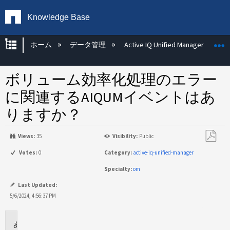
Knowledge Base
グローバル階層を展開/折りたたむ
ホーム
データ管理
Active IQ Unified Manager
ボリューム効率化処理のエラー
に関連するAIQUMイベントはあ
りますか？
Views:
35
Visibility:
Public
PDF
Votes:
0
Category:
active-iq-unified-manager
と
Specialty:
om
し
て
Last Updated:
保
5/6/2024, 4:56:37 PM
存
環