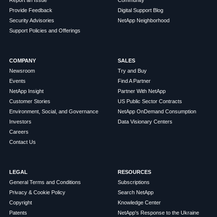
Provide Feedback
Digital Support Blog
Security Advisories
NetApp Neighborhood
Support Policies and Offerings
COMPANY
SALES
Newsroom
Try and Buy
Events
Find A Partner
NetApp Insight
Partner With NetApp
Customer Stories
US Public Sector Contracts
Environment, Social, and Governance
NetApp OnDemand Consumption
Investors
Data Visionary Centers
Careers
Contact Us
LEGAL
RESOURCES
General Terms and Conditions
Subscriptions
Privacy & Cookie Policy
Search NetApp
Copyright
Knowledge Center
Patents
NetApp's Response to the Ukraine