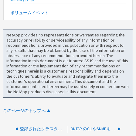
ボリュームイベント
NetApp provides no representations or warranties regarding the
accuracy or reliability or serviceability of any information or
recommendations provided in this publication or with respect to
any results that may be obtained by the use of the information or
observance of any recommendations provided herein. The
information in this document is distributed AS IS and the use of this
information or the implementation of any recommendations or
techniques herein is a customer's responsibility and depends on
the customer's ability to evaluate and integrate them into the
customer's operational environment. This document and the
information contained herein may be used solely in connection with
the NetApp products discussed in this document.
このページのトップへ
登録されたクラスタを監視せずにAIQUMを実行する方法はありますか。
ONTAP のCLIやSNMPを使用したUnified Managerのボリュームレイテンシに相当するものはありますか。