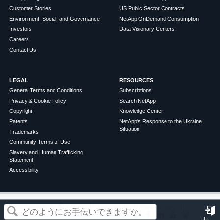
Customer Stories
US Public Sector Contracts
Environment, Social, and Governance
NetApp OnDemand Consumption
Investors
Data Visionary Centers
Careers
Contact Us
LEGAL
RESOURCES
General Terms and Conditions
Subscriptions
Privacy & Cookie Policy
Search NetApp
Copyright
Knowledge Center
Patents
NetApp's Response to the Ukraine
Situation
Trademarks
Community Terms of Use
Slavery and Human Trafficking
Statement
Accessibility
この記事は役に立ちましたか？
©
2026
NetApp
English
Terms of Use
Privacy Policy
Cookie Policy
Cookie Settings
サ