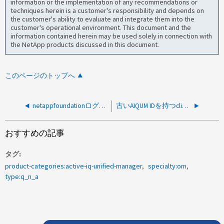
information or the implementation of any recommendations or
techniques herein is a customer's responsibility and depends on
the customer's ability to evaluate and integrate them into the
customer's operational environment. This document and the
information contained herein may be used solely in connection with
the NetApp products discussed in this document.
このページのトップへ
netappfoundationログの場所を変更することは可能ですか？
古いAIQUM IDを持つclientタイプの期限切れの証明書に影響はありますか？
おすすめの記事
タグ
product-categories:active-iq-unified-manager
specialty:om
type:q_n_a