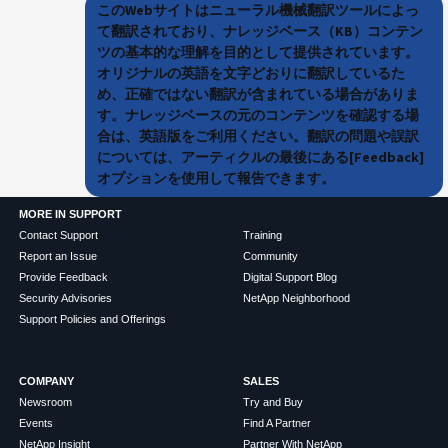
このWebサイトはニューラル機械翻訳ツールによっ
て翻訳されており、ナレッジベース（KB）コンテン
ツの基本的な理解を目的として提供されています。
オリジナルの英語を文字どおりに翻訳しているた
め、正確ではない翻訳が含まれている場合がありま
す。ナレッジベースの元のコンテンツを確認する場
合は、英語版をご利用ください。翻訳の問題や誤訳
については、アーティクルの最後にある[Feedback]
オプションを使用して報告できます。
MORE IN SUPPORT
Contact Support
Training
Report an Issue
Community
Provide Feedback
Digital Support Blog
Security Advisories
NetApp Neighborhood
Support Policies and Offerings
COMPANY
SALES
Newsroom
Try and Buy
Events
Find A Partner
NetApp Insight
Partner With NetApp