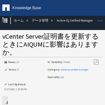
Knowledge Base
グローバル階層を展開/折りたたむ
ホーム
データ管理
Active IQ Unified Manager
vCenter Server証明書を更新する
ときにAIQUMに影響はあります
か。
Views:
23
Visibility:
Public
PDF
Votes:
0
Category:
active-iq-unified-manager
と
Specialty:
om
し
て
Last Updated:
保
8/27/2024, 1:35:56 PM
存
環