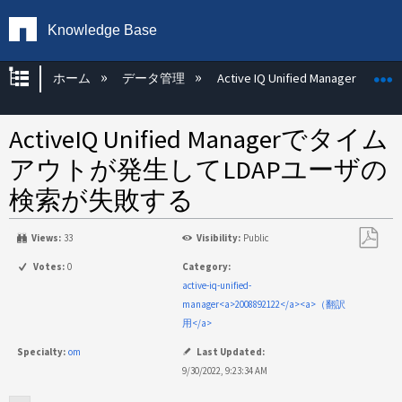
Knowledge Base
グローバル階層を展開/折りたたむ
ホーム
データ管理
Active IQ Unified Manager
ActiveIQ Unified Managerでタイム
アウトが発生してLDAPユーザの
検索が失敗する
Views:
33
Visibility:
Public
PDF
Votes:
0
Category:
と
active-iq-unified-
し
manager<a>2008892122</a><a>（翻訳
て
用</a>
保
Specialty:
om
Last Updated:
存
9/30/2022, 9:23:34 AM