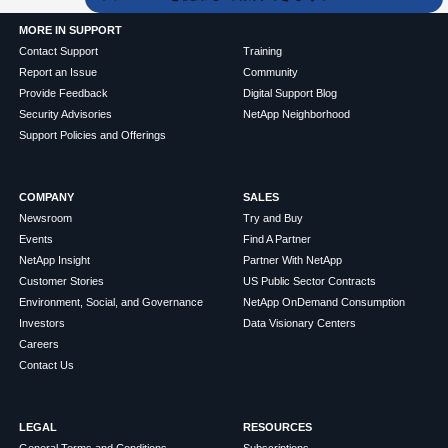
MORE IN SUPPORT
Contact Support
Training
Report an Issue
Community
Provide Feedback
Digital Support Blog
Security Advisories
NetApp Neighborhood
Support Policies and Offerings
COMPANY
SALES
Newsroom
Try and Buy
Events
Find A Partner
NetApp Insight
Partner With NetApp
Customer Stories
US Public Sector Contracts
Environment, Social, and Governance
NetApp OnDemand Consumption
Investors
Data Visionary Centers
Careers
Contact Us
LEGAL
RESOURCES
General Terms and Conditions
Subscriptions