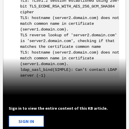
TLS: TLSv1.2 session established using 256-
bit TLS_ECDHE_RSA_WITH_AES_256_GCM_SHA384
cipher
TLS: hostname (server2.domain.com) does not
match common name in certificate
(server1.domain.com).
TLS reverse lookup of 'server2.domain.com'
is 'server2.domain.com', checking if that
matches the certificate common name
TLS: hostname (server2.domain.com) does not
match common name in certificate
(server1.domain.com).
ldap_sasl_bind(SIMPLE): Can't contact LDAP
server (-1)
Sign in to view the entire content of this KB article.
SIGN IN