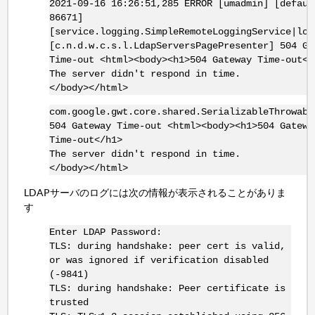
2021-09-16 16:26:51,285 ERROR [umadmin] [defaul
86671]
[service.logging.SimpleRemoteLoggingService|log
[c.n.d.w.c.s.l.LdapServersPagePresenter] 504 Ga
Time-out <html><body><h1>504 Gateway Time-out</
The server didn't respond in time.
</body></html>
com.google.gwt.core.shared.SerializableThrowabl
504 Gateway Time-out <html><body><h1>504 Gatewa
Time-out</h1>
The server didn't respond in time.
</body></html>
LDAPサーバのログには次の情報が表示されることがありま
す
Enter LDAP Password:
TLS: during handshake: peer cert is valid,
or was ignored if verification disabled
(-9841)
TLS: during handshake: Peer certificate is
trusted