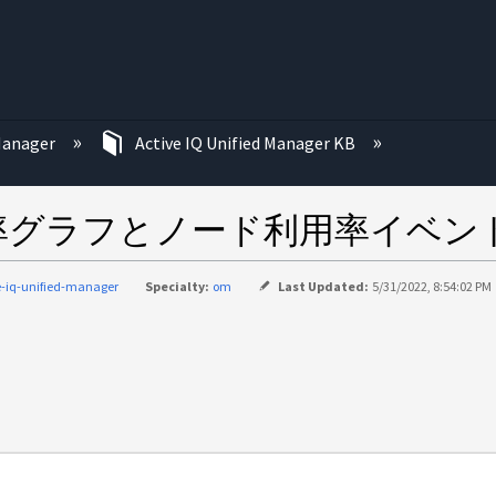
む
 Manager
Active IQ Unified Manager KB
利用率グラフとノード利用率イベ
e-iq-unified-manager
Specialty:
om
Last Updated:
5/31/2022, 8:54:02 PM