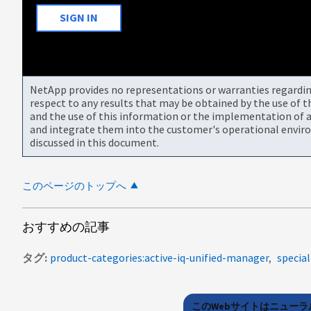
SIGN IN
NetApp provides no representations or warranties regarding 
respect to any results that may be obtained by the use of 
and the use of this information or the implementation of a
and integrate them into the customer's operational envir
discussed in this document.
このページのトップへ
おすすめの記事
タグ
product-categories:active-iq-unified-manager
specia
このWebサイトはニュー