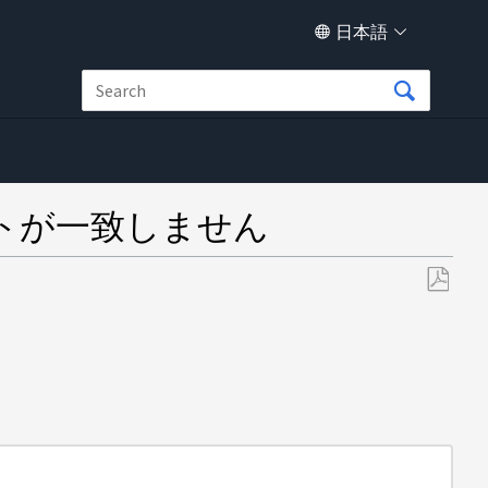
日本語
ントが一致しません
PDF
と
し
て
保
存