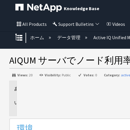
Knowledge Base
All Products
Support Bulletins
Videos
グローバル階層を展開/折りたた
ホーム
データ管理
Active IQ Unified
AIQUM サーバでノード
Views:
20
Visibility:
Public
Votes:
0
Category:
activ
環
境
問
題
環境