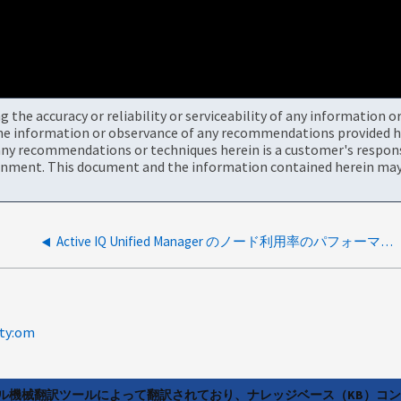
the accuracy or reliability or serviceability of any information 
the information or observance of any recommendations provided he
ny recommendations or techniques herein is a customer's responsi
onment. This document and the information contained herein may 
Active IQ Unified Manager のノード利用率のパフォーマンス指標には、不正確なデータが反映されます
lty:om
ラル機械翻訳ツールによって翻訳されており、ナレッジベース（KB）コ