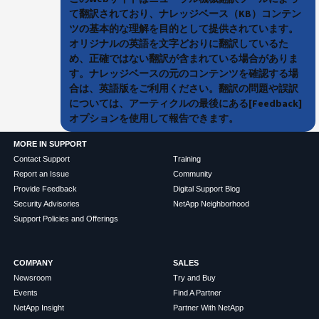
て翻訳されており、ナレッジベース（KB）コンテン
ツの基本的な理解を目的として提供されています。
オリジナルの英語を文字どおりに翻訳しているた
め、正確ではない翻訳が含まれている場合がありま
す。ナレッジベースの元のコンテンツを確認する場
合は、英語版をご利用ください。翻訳の問題や誤訳
については、アーティクルの最後にある[Feedback]
オプションを使用して報告できます。
MORE IN SUPPORT
Contact Support
Training
Report an Issue
Community
Provide Feedback
Digital Support Blog
Security Advisories
NetApp Neighborhood
Support Policies and Offerings
COMPANY
SALES
Newsroom
Try and Buy
Events
Find A Partner
NetApp Insight
Partner With NetApp