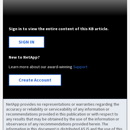
Sign in to view the entire content of this KB article.
SIGN IN
New to NetApp?
Learn more about our award-winning
Support
Create Account
NetApp provides no representations or warranties regarding the
accuracy or reliability or serviceability of any information or
recommendations provided in this publication or with respect to
any results that may be obtained by the use of the information or
observance of any recommendations provided herein. The
information in this document is distributed AS IS and the use of this