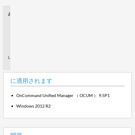
保
存
に
適
用
さ
れ
ま
す
問
題
に適用されます
OnCommand Unified Manager （ OCUM ） 9.5P1
Windows 2012 R2