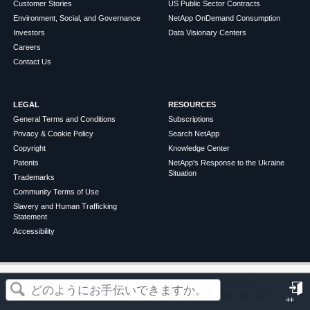
Customer Stories
US Public Sector Contracts
Environment, Social, and Governance
NetApp OnDemand Consumption
Investors
Data Visionary Centers
Careers
Contact Us
LEGAL
RESOURCES
General Terms and Conditions
Subscriptions
Privacy & Cookie Policy
Search NetApp
Copyright
Knowledge Center
Patents
NetApp's Response to the Ukraine
Situation
Trademarks
Community Terms of Use
Slavery and Human Trafficking
Statement
Accessibility
この記事は役に立ちましたか？
©
2026
NetApp
English
Terms of Use
Privacy Policy
Cookie Policy
Cookie Settings
サ
はい
いいえ