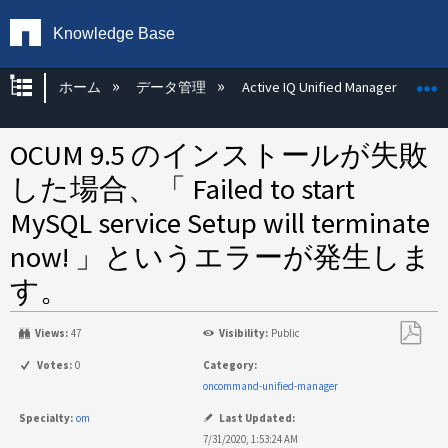
Knowledge Base
グローバル階層を展開/折りたたむ
ホーム
データ管理
Active IQ Unified Manager
OCUM 9.5 のインストールが失敗
した場合、「 Failed to start
MySQL service Setup will terminate
now! 」というエラーが発生しま
す。
Views:
47
Visibility:
Public
PDF
Votes:
0
Category:
と
oncommand-unified-manager
し
Specialty:
om
Last Updated:
て
7/31/2020, 1:53:24 AM