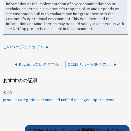
information or the implementation of any recommendations or
techniques herein is a customer's responsibility and depends on
the customer's ability to evaluate and integrate them into the
customer's operational environment. This document and the
information contained herein may be used solely in connection with
the NetApp products discussed in this document.
このページのトップへ
KeystoneコレクタでOCIEサービスに障害が発生したと表示される
OCUMサポート終了の通知
おすすめの記事
タグ
product-categories:oncommand-unified-manager
specialty:om
このWebサイトはニューラル機械翻訳ツールによっ