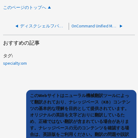
このページのトップへ
ディスクシェルフパス障害に関する Active IQ Unified Manager アラート
OnCommand Unified Manager / SnapProtect / Commvault：ノードエラーでサブスクライブされたボリュームが欠落した後のクリーンアップ手順
おすすめの記事
タグ
specialty:om
このWebサイトはニューラル機械翻訳ツールによっ
て翻訳されており、ナレッジベース（KB）コンテン
ツの基本的な理解を目的として提供されています。
オリジナルの英語を文字どおりに翻訳しているた
め、正確ではない翻訳が含まれている場合がありま
す。ナレッジベースの元のコンテンツを確認する場
合は、英語版をご利用ください。翻訳の問題や誤訳