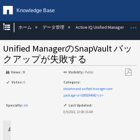
Knowledge Base
グローバル階層を展開/折りたたむ
ホーム
データ管理
Active IQ Unified Manager
Unified ManagerのSnapVault バッ
クアップが失敗する
Views:
38
Visibility:
Public
PDF
Votes:
0
Category:
と
oncommand-unified-manager-core-
し
package<a>2009264642</a>
て
Specialty:
om
Last Updated:
保
8/9/2022, 12:08:33 AM
存
環
境