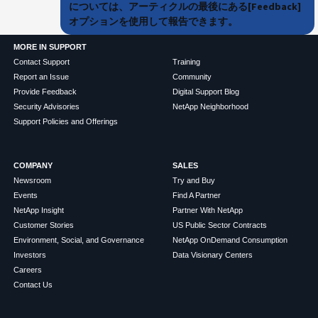
については、アーティクルの最後にある[Feedback]
オプションを使用して報告できます。
MORE IN SUPPORT
Contact Support
Training
Report an Issue
Community
Provide Feedback
Digital Support Blog
Security Advisories
NetApp Neighborhood
Support Policies and Offerings
COMPANY
SALES
Newsroom
Try and Buy
Events
Find A Partner
NetApp Insight
Partner With NetApp
Customer Stories
US Public Sector Contracts
Environment, Social, and Governance
NetApp OnDemand Consumption
Investors
Data Visionary Centers
Careers
Contact Us