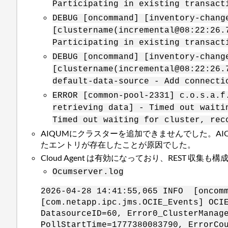
Participating in existing transact
DEBUG [oncommand] [inventory-chang
[clustername(incremental@08:22:26.
Participating in existing transact
DEBUG [oncommand] [inventory-chang
[clustername(incremental@08:22:26.
default-data-source - Add connecti
ERROR [common-pool-2331] c.o.s.a.f
retrieving data] - Timed out waiti
Timed out waiting for cluster, rec
AIQUMにクラスターを追加できませんでした。AIQ
たエントリが存在したことが原因でした。
Cloud Agent は有効になっており、REST 
Ocumserver.log
2026-04-28 14:41:55,065 INFO [oncomm
[com.netapp.ipc.jms.OCIE_Events] OCI
DatasourceID=60, Error0_ClusterManag
PollStartTime=1777380083790, ErrorCo