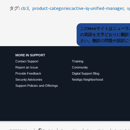
タグ
cb:3
product-categories:active-iq-unified-manager
s
このWebサイトはニュー
の英語を文字どおりに翻訳
さい。翻訳の問題や誤訳につ
MORE IN SUPPORT
Contact Support
Training
Report an Issue
Community
Provide Feedback
Digital Support Blog
Security Advisories
NetApp Neighborhood
Support Policies and Offerings