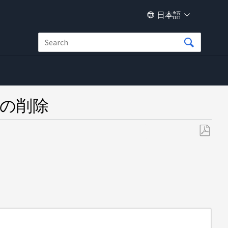
日本語
erの削除
PDF
と
し
て
保
存