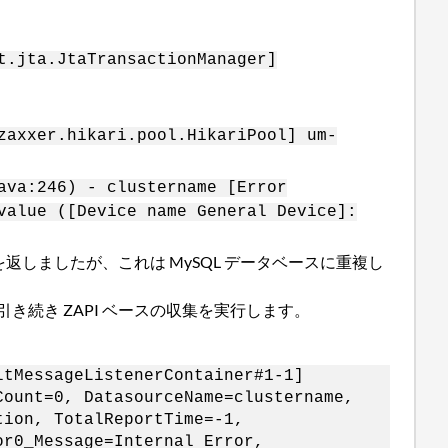
t.jta.JtaTransactionManager]
zaxxer.hikari.pool.HikariPool] um-
ava:246) - clustername [Error
value ([Device name General Device]:
を返しましたが、これは MySQL データベースに重複し
て引き続き ZAPI ベースの収集を実行します。
ltMessageListenerContainer#1-1]
Count=0, DatasourceName=clustername,
tion, TotalReportTime=-1,
or0_Message=Internal Error,