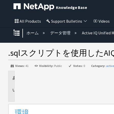
Knowledge Base
All Products
Support Bulletins
Videos
グローバル階層を展開/折りたた
ホーム
データ管理
Active IQ Unified
.sqlスクリプトを使用したAIQ
Views:
41
Visibility:
Public
Votes:
0
Category:
activ
環
境
問
題
環境