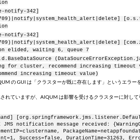
ion
e-notify-342]
709)|notify|system_health_alert|delete] [o.s.
ion
e-notify-342]
709)|notify|system_health_alert|delete] [com.
on elided, waiting 6, queue 7
.d.BaseDataSource (DataSourceErrorException.j
ng for cluster, recommend increasing timeout 
ommend increasing timeout value)
UM の GUI は「クラスターが既に存在します」というエラー
収集も構成されていますが、AIQUM は影響を受けるクラスターに対し
and] [org.springframework.jms.listener.Defau
E JMS notification message received: {Warning
ementIP=clustername, PackageName=netappfounda
unt=1, Success=false, DurationTime=31263, Err