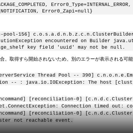
ACKAGE_COMPLETED, Error0_Type=INTERNAL_ERROR,
_NOTIFICATION, Error0_Zapi=null}
n-pool-156] c.o.s.a.d.n.b.z.c.n.ClusterBuilde
cutionException encountered on Builder java.u
age_shelf key field 'uuid' may not be null.
場合、取得すら開始されないため、別のエラーが表示される可
erverService Thread Pool -- 390] c.n.o.n.e.Em
ion -- : java.io.IOException: The host [clust
ncommand] [reconciliation-0] [c.n.d.c.Cluster
et.ConnectException: Connection timed out: co
ncommand] [reconciliation-0] [c.n.d.c.Cluster
ster not reachable event.