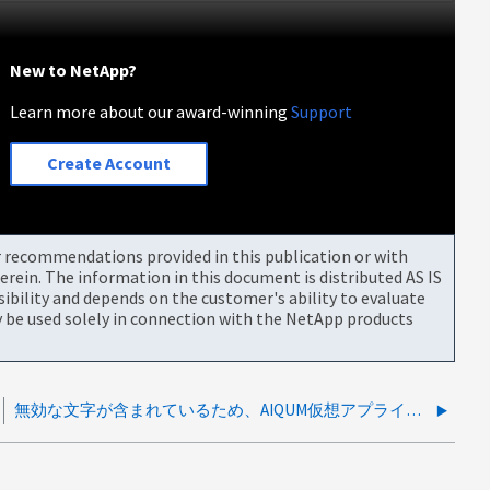
New to NetApp?
Learn more about our award-winning
Support
Create Account
or recommendations provided in this publication or with
rein. The information in this document is distributed AS IS
bility and depends on the customer's ability to evaluate
be used solely in connection with the NetApp products
無効な文字が含まれているため、AIQUM仮想アプライアンスの名前を変更できません