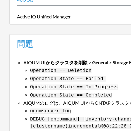
Active IQ Unified Manager
問題
AIQUM UI
からクラスタを削除
>
General
>
Storage
Operation == Deletion
Operation State == Failed
Operation State == In Progress
Operation State == Completed
AIQUMのログは、AIQUM UIからONTAPク
ocumserver.log
DEBUG [oncommand] [inventory-chang
[clustername(incremental@08:22:26.