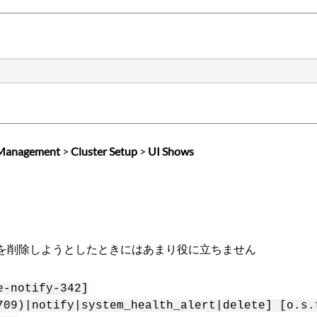
 Management
>
Cluster Setup
>
UI Shows
ラスタを削除しようとしたときにはあまり役に立ちません
e-notify-342]
709)|notify|system_health_alert|delete] [o.s.