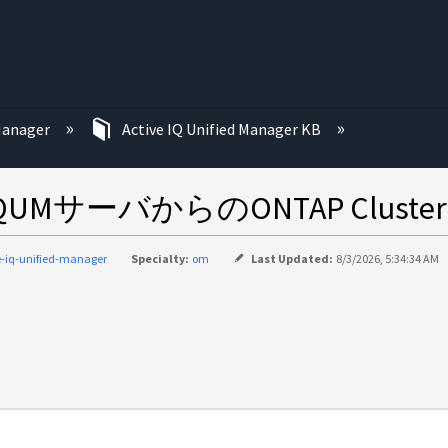
む
 Manager
Active IQ Unified Manager KB
UMサーバからのONTAP Clust
e-iq-unified-manager
Specialty:
om
Last Updated:
8/3/2026, 5:34:34 AM