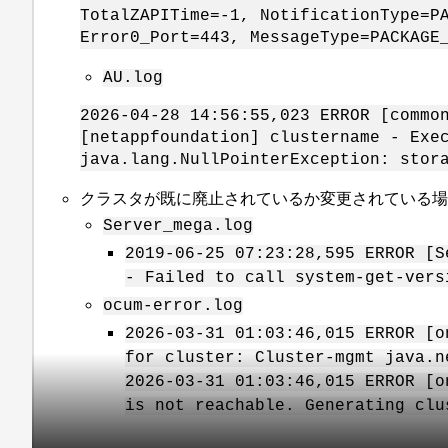
TotalZAPITime=-1, NotificationType=P
Error0_Port=443, MessageType=PACKAGE
AU.log
2026-04-28 14:56:55,023 ERROR [commo
[netappfoundation] clustername - Exe
java.lang.NullPointerException: stor
クラスタが既に廃止されているか変更されている
Server_mega.log
2019-06-25 07:23:28,595 ERROR [S
- Failed to call system-get-vers
ocum-error.log
2026-03-31 01:03:46,015 ERROR [o
for cluster: Cluster-mgmt java.n
2026-03-31 01:03:46,015 ERROR [o
is not reachable. Generating clu