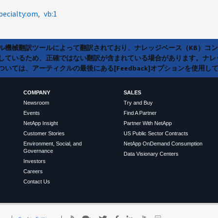
pecialty:om
vb:1
ラル機械翻訳ツールによって翻訳されており、ナレッジベース（KB）コ
しているため、正確ではない翻訳が含まれている場合があります。ナレ
いては、アーティクルの最後にある[Feedback]オプションを使用し
COMPANY
SALES
Newsroom
Try and Buy
Events
Find A Partner
NetApp Insight
Partner With NetApp
Customer Stories
US Public Sector Contracts
Environment, Social, and
NetApp OnDemand Consumption
Governance
Data Visionary Centers
Investors
Careers
Contact Us