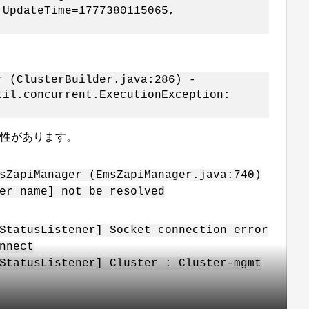
 UpdateTime=1777380115065,
r (ClusterBuilder.java:286) -
til.concurrent.ExecutionException:
能性があります。
sZapiManager (EmsZapiManager.java:740)
er name] not be resolved
StatusListener] Socket connection error
nnect
StatusListener] Cluster : Cluster-mgmt