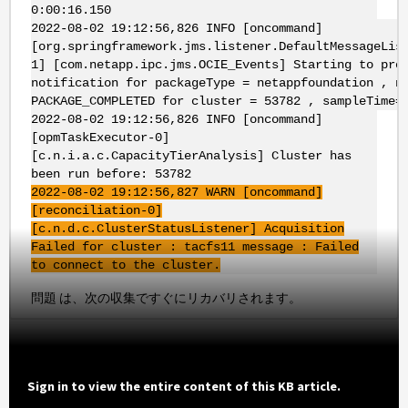
0:00:16.150
2022-08-02 19:12:56,826 INFO [oncommand]
[org.springframework.jms.listener.DefaultMessageLis
1] [com.netapp.ipc.jms.OCIE_Events] Starting to pro
notification for packageType = netappfoundation , n
PACKAGE_COMPLETED for cluster = 53782 , sampleTime=
2022-08-02 19:12:56,826 INFO [oncommand]
[opmTaskExecutor-0]
[c.n.i.a.c.CapacityTierAnalysis] Cluster has
been run before: 53782
2022-08-02 19:12:56,827 WARN [oncommand]
[reconciliation-0]
[c.n.d.c.ClusterStatusListener] Acquisition
Failed for cluster : tacfs11 message : Failed
to connect to the cluster.
問題 は、次の収集ですぐにリカバリされます。
Sign in to view the entire content of this KB article.