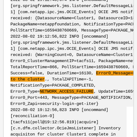
[org.springframework.jms.listener.DefaultMessageLis
1] [com.netapp.ipc.jms.OCIE_Events] OCIE JMS notifi
received: {DatasourceName=Cluster1, DatasourceID=13
PackageName=netappfoundation, NotificationType=PACK
PollStartTime=1659438760669, MessageType=PACKAGE_NO
2022-08-02 19:12:56,822 INFO [oncommand]
[org.springframework.jms.listener.DefaultMessageLis
1] [com.netapp.ipc.jms.OCIE_Events] OCIE JMS notifi
received: {WarningCount=0, DatasourceName=Cluster1,
Error0_ClusterManagementIP=tacfs11, PackageName=net
TotalReportTime=866, PollStartTime=1659438760669, E
Success=false, DurationTime=16130,
Error0_Message=F
to the cluster
., TotalZAPITime=-1,
NotificationType=PACKAGE_COMPLETED,
Error0_Type=
NETWORK_ACCESS_FAILURE
, UpdateTime=1659
Error0_Port=443, MessageType=PACKAGE_NOTIFICATION,
Error0_Zapi=security-login-get-iter}
2022-08-02 19:12:56,823 INFO [oncommand]
[reconciliation-0]
[tacfs11(poll@19:12:56.819)|acquire]
[c.n.dfm.collector.OcieJmsListener] Inventory
acquisiton for cluster Cluster1 complete in