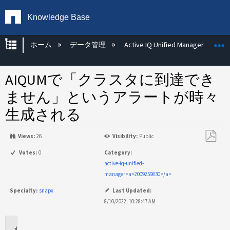
Knowledge Base
グローバル階層を展開/折りたたむ
ホーム
データ管理
Active IQ Unified Manager
AIQUMで「クラスタに到達でき
ません」というアラートが時々
生成される
Views:
26
Visibility:
Public
PDF
Votes:
0
Category:
と
active-iq-unified-
し
manager<a>2009259830</a>
て
Specialty:
snapx
Last Updated:
保
8/10/2022, 10:28:47 AM
存
環