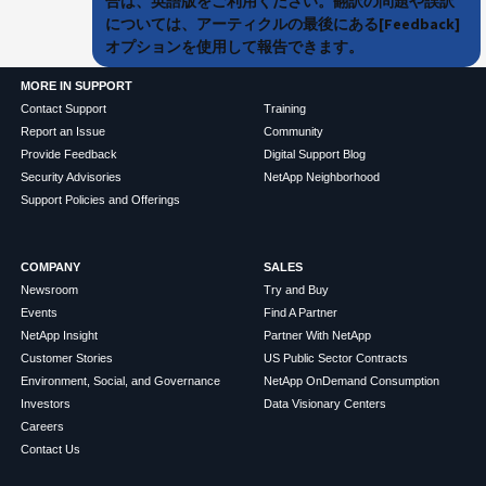
合は、英語版をご利用ください。翻訳の問題や誤訳
については、アーティクルの最後にある[Feedback]
オプションを使用して報告できます。
MORE IN SUPPORT
Contact Support
Training
Report an Issue
Community
Provide Feedback
Digital Support Blog
Security Advisories
NetApp Neighborhood
Support Policies and Offerings
COMPANY
SALES
Newsroom
Try and Buy
Events
Find A Partner
NetApp Insight
Partner With NetApp
Customer Stories
US Public Sector Contracts
Environment, Social, and Governance
NetApp OnDemand Consumption
Investors
Data Visionary Centers
Careers
Contact Us