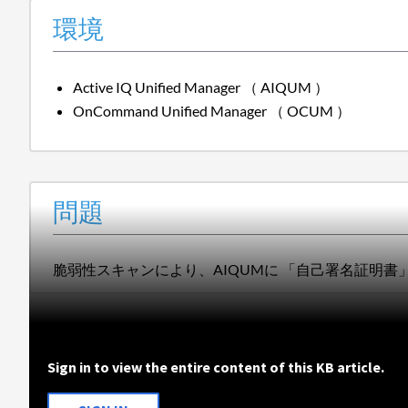
環境
Active IQ Unified Manager （ AIQUM ）
OnCommand Unified Manager （ OCUM ）
問題
脆弱性スキャンにより、AIQUMに 「自己署名証明書
Sign in to view the entire content of this KB article.