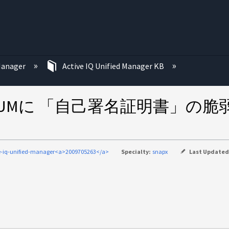
む
 Manager
Active IQ Unified Manager KB
QUMに 「自己署名証明書」の
e-iq-unified-manager<a>2009705263</a>
Specialty:
snapx
Last Updated