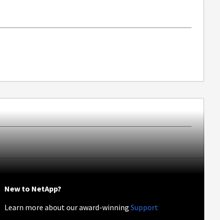
New to NetApp?
Learn more about our award-winning
Support