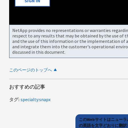
SIGN IN
NetApp provides no representations or warranties regarding 
respect to any results that may be obtained by the use of 
and the use of this information or the implementation of a
and integrate them into the customer's operational envir
discussed in this document.
このページのトップへ
おすすめの記事
タグ
specialty:snapx
このWebサイトはニュー
の英語を文字どおりに翻訳