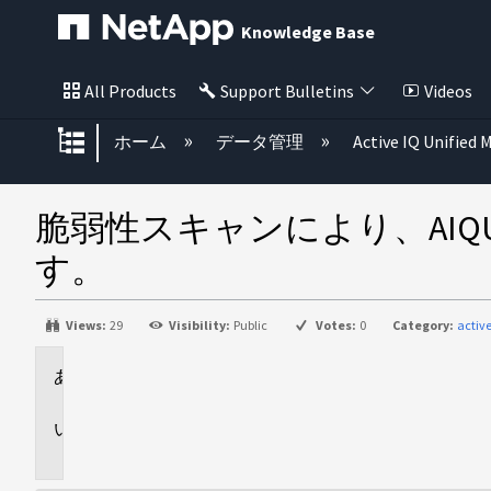
Knowledge Base
All Products
Support Bulletins
Videos
グローバル階層を展開/折りたた
ホーム
データ管理
Active IQ Unified
脆弱性スキャンにより、AI
す。
Views:
29
Visibility:
Public
Votes:
0
Category:
activ
環
境
問
題