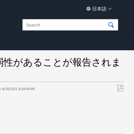
日本語
脆弱性があることが報告されま
:
8/18/2023, 8:24:00 AM
PDF
と
し
て
保
存