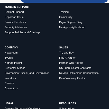
MORE IN SUPPORT
Contact Support
Training
Report an Issue
Community
Provide Feedback
Digital Support Blog
Security Advisories
NetApp Neighborhood
Support Policies and Offerings
COMPANY
SALES
Newsroom
Try and Buy
Events
Find A Partner
NetApp Insight
Partner With NetApp
Customer Stories
US Public Sector Contracts
Environment, Social, and Governance
NetApp OnDemand Consumption
Investors
Data Visionary Centers
Careers
Contact Us
LEGAL
RESOURCES
General Terms and Conditions
Subscriptions