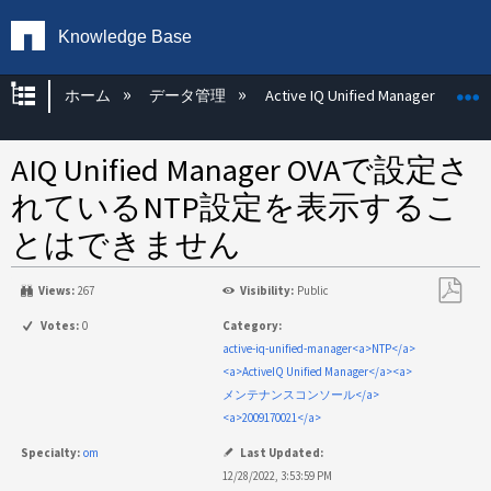
Knowledge Base
グローバル階層を展開/折りたたむ
ホーム
データ管理
Active IQ Unified Manager
AIQ Unified Manager OVAで設定さ
れているNTP設定を表示するこ
とはできません
Views:
267
Visibility:
Public
PDF
Votes:
0
Category:
と
active-iq-unified-manager<a>NTP</a>
し
<a>ActiveIQ Unified Manager</a><a>
て
メンテナンスコンソール</a>
保
<a>2009170021</a>
存
Specialty:
om
Last Updated:
12/28/2022, 3:53:59 PM