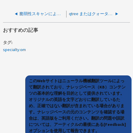
脆弱性スキャンにより、AIQUMに 「自己署名証明書」の脆弱性があることが報告されます。
qtree またはクォータの作成時にボリュームリストのロードがタイムアウトしました System Manager 9.8 で実行します
おすすめの記事
タグ
specialty:om
このWebサイトはニューラル機械翻訳ツールによっ
て翻訳されており、ナレッジベース（KB）コンテン
ツの基本的な理解を目的として提供されています。
オリジナルの英語を文字どおりに翻訳しているた
め、正確ではない翻訳が含まれている場合がありま
す。ナレッジベースの元のコンテンツを確認する場
合は、英語版をご利用ください。翻訳の問題や誤訳
については、アーティクルの最後にある[Feedback]
オプションを使用して報告できます。