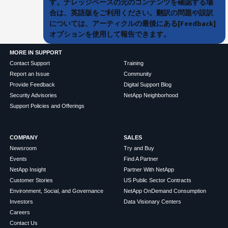
す。ナレッジベースの元のコンテンツを確認する場
合は、英語版をご利用ください。翻訳の問題や誤訳
については、アーティクルの最後にある[Feedback]
オプションを使用して報告できます。
MORE IN SUPPORT
Contact Support
Training
Report an Issue
Community
Provide Feedback
Digital Support Blog
Security Advisories
NetApp Neighborhood
Support Policies and Offerings
COMPANY
SALES
Newsroom
Try and Buy
Events
Find A Partner
NetApp Insight
Partner With NetApp
Customer Stories
US Public Sector Contracts
Environment, Social, and Governance
NetApp OnDemand Consumption
Investors
Data Visionary Centers
Careers
Contact Us