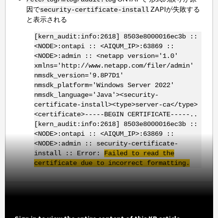
因で
ZAPIが失敗する
security-certificate-install
と表示される
[kern_audit:info:2618] 8503e8000016ec3b ::
<NODE>:ontapi :: <AIQUM_IP>:63869 ::
<NODE>:admin :: <netapp version='1.0'
xmlns='http://www.netapp.com/filer/admin'
nmsdk_version='9.8P7D1'
nmsdk_platform='Windows Server 2022'
nmsdk_language='Java'><security-
certificate-install><type>server-ca</type>
<certificate>-----BEGIN CERTIFICATE-----..
[kern_audit:info:2618] 8503e8000016ec3b ::
<NODE>:ontapi :: <AIQUM_IP>:63869 ::
<NODE>:admin :: security-certificate-
install :: Error:
Failed to read the
certificate due to incorrect formatting.