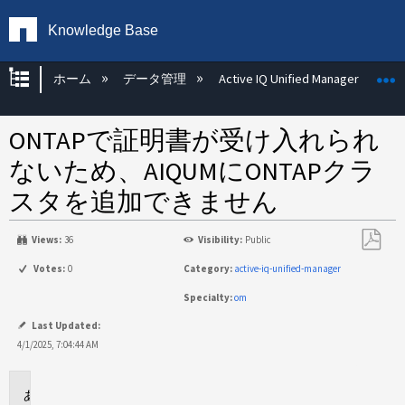
Knowledge Base
グローバル階層を展開/折りたたむ
ホーム
データ管理
Active IQ Unified Manager
ONTAPで証明書が受け入れられ
ないため、AIQUMにONTAPクラ
スタを追加できません
Views:
36
Visibility:
Public
PDF
Votes:
0
Category:
active-iq-unified-manager
と
Specialty:
om
し
て
Last Updated:
保
4/1/2025, 7:04:44 AM
存
環