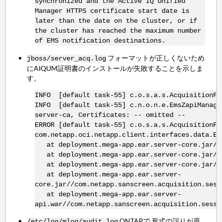
synchronized and the Active IQ Unified
Manager HTTPS certificate start date is
later than the date on the cluster, or if
the cluster has reached the maximum number
of EMS notification destinations.
フォーマットが正しくないため
jboss/server_acq.log
にAIQUM証明書のインストールが失敗することを示しま
す。
INFO [default task-55] c.o.s.a.s.AcquisitionFa
INFO [default task-55] c.n.o.n.e.EmsZapiManage
server-ca, Certificates: -- omitted --
ERROR [default task-55] c.o.s.a.s.AcquisitionFa
com.netapp.oci.netapp.client.interfaces.data.E
at deployment.mega-app.ear.server-core.jar//co
at deployment.mega-app.ear.server-core.jar//co
at deployment.mega-app.ear.server-core.jar//co
at deployment.mega-app.ear.server-
core.jar//com.netapp.sanscreen.acquisition.sess
at deployment.mega-app.ear.server-
api.war//com.netapp.sanscreen.acquisition.sessi
ONTAPで 形式の誤りが原
/etc/log/mlog/audit.log