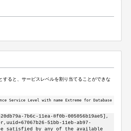
とすると、サービスレベルを割り当てることができな
nce Service Level with name Extreme for Database Data fo
620db79a-7b6c-11ea-8f0b-005056b19ae5],
er,uuid=67067b26-51bb-11eb-ab97-
be satisfied by any of the available