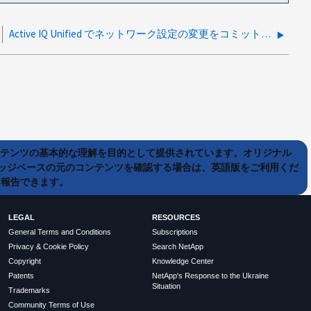
Active IQ Unified でネットワーク設定の変更をコミットできません Manager 仮想アプライアンス
ンテンツの基本的な理解を目的として提供されています。オリジナル
ッジベースの元のコンテンツを確認する場合は、英語版をご利用くだ
て報告できます。
LEGAL
RESOURCES
General Terms and Conditions
Subscriptions
Privacy & Cookie Policy
Search NetApp
Copyright
Knowledge Center
Patents
NetApp's Response to the Ukraine
Situation
Trademarks
Community Terms of Use