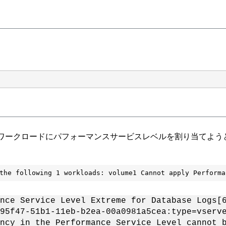
ワークロードにパフォーマンスサービスレベルを割り当てよう
the following 1 workloads: volume1 Cannot apply Performa
nce Service Level Extreme for Database Logs[
95f47-51b1-11eb-b2ea-00a0981a5cea:type=vserv
ncy in the Performance Service Level cannot 