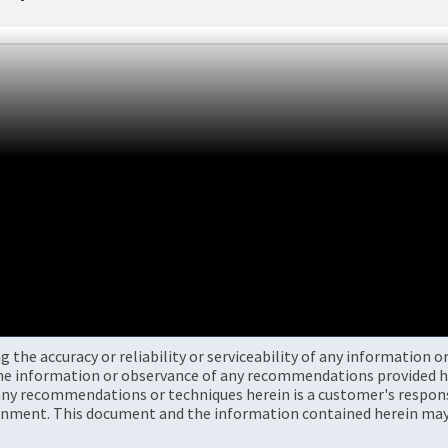
the accuracy or reliability or serviceability of any information 
the information or observance of any recommendations provided he
ny recommendations or techniques herein is a customer's responsi
onment. This document and the information contained herein may 