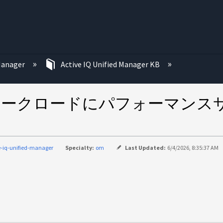
む
 Manager
Active IQ Unified Manager KB
 Manager でワークロードにパフ
e-iq-unified-manager
Specialty:
om
Last Updated:
6/4/2026, 8:35:37 AM