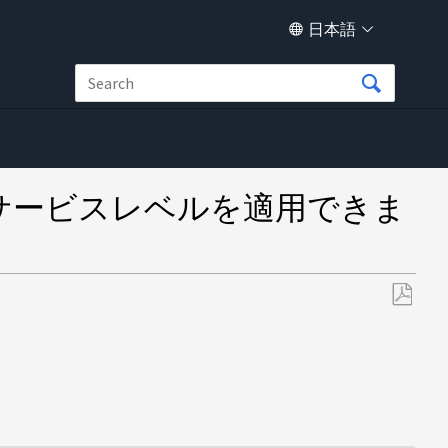
日本語
ォーマンスサービスレベルを適用できま
PDF
と
し
て
保
存