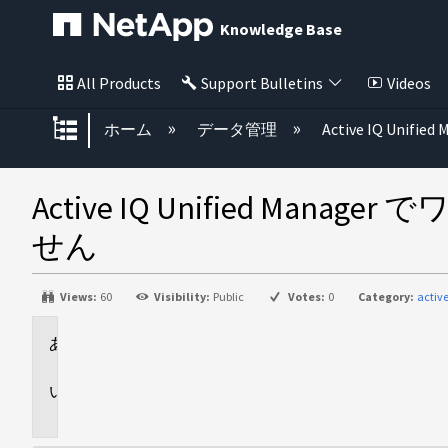
Knowledge Base
All Products
Support Bulletins
Videos
グローバル階層を展開/折りたた
ホーム
データ管理
Active IQ Unified
Active IQ Unified
せん
Views:
60
Visibility:
Public
Votes:
0
Category:
activ
環
境
問
題