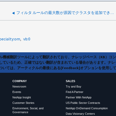
フィルタ ルールの最大数が原因でクラスタを追加できません
pecialty:om
vb:0
ラル機械翻訳ツールによって翻訳されており、ナレッジベース（KB）コ
しているため、正確ではない翻訳が含まれている場合があります。ナレ
いては、アーティクルの最後にある[Feedback]オプションを使用し
COMPANY
SALES
Newsroom
Try and Buy
Events
Find A Partner
NetApp Insight
Partner With NetApp
Customer Stories
US Public Sector Contracts
Environment, Social, and
NetApp OnDemand Consumption
Governance
Data Visionary Centers