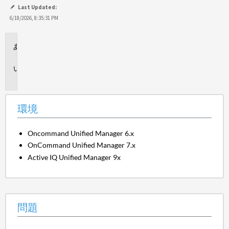
て
Last Updated:
保
6/18/2026, 8:35:31 PM
存
環
境
問
題
環境
Oncommand Unified Manager 6.x
OnCommand Unified Manager 7.x
Active IQ Unified Manager 9x
問題