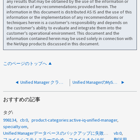
any results that may be obtained by the use of the information or
observance of any recommendations provided herein. The
information in this document is distributed AS IS and the use of this
information or the implementation of any recommendations or
techniques herein is a customer's responsibility and depends on
the customer's ability to evaluate and integrate them into the
customer's operational environment. This document and the
information contained herein may be used solely in connection with
the NetApp products discussed in this document.
このページのトップへ
Unified Manager クラスタの削除が説明 - 削除中です
Unified ManagerのMySQLビンログが占めるスペースが非常に多いため、UMのバックアップが失敗します
おすすめの記事
タグ
998134
cb:0
product-categories:active-iq-unified-manager
specialty:om
Unified Managerデータベースのバックアップに失敗しました
vb:0
ファイルシステムエラーのため、ファイルまたはディレクトリのコピーに失敗しました
翻訳用