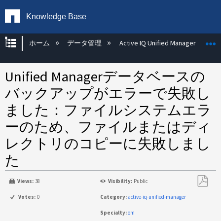
Knowledge Base
グローバル階層を展開/折りたたむ
ホーム
データ管理
Active IQ Unified Manager
Unified Managerデータベースの
バックアップがエラーで失敗し
ました：ファイルシステムエラ
ーのため、ファイルまたはディ
レクトリのコピーに失敗しまし
た
Views:
38
Visibility:
Public
PDF
Votes:
0
Category:
active-iq-unified-manager
と
Specialty:
om
し