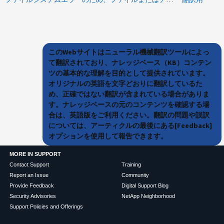
このWebサイトはニューラル機械翻訳ツールによっ
て翻訳されており、ナレッジベース（KB）コンテン
ツの基本的な理解を目的として提供されています。
オリジナルの英語を文字どおりに翻訳しているた
め、正確ではない翻訳が含まれている場合がありま
す。ナレッジベースの元のコンテンツを確認する場
合は、英語版をご利用ください。翻訳の問題や誤訳
については、アーティクルの最後にある[Feedback]
オプションを使用して報告できます。
MORE IN SUPPORT
Contact Support
Training
Report an Issue
Community
Provide Feedback
Digital Support Blog
Security Advisories
NetApp Neighborhood
Support Policies and Offerings