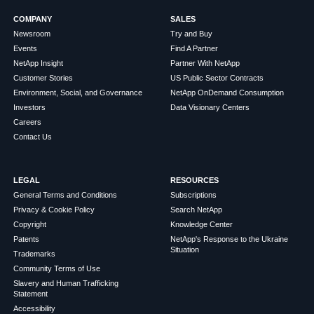
COMPANY
SALES
Newsroom
Try and Buy
Events
Find A Partner
NetApp Insight
Partner With NetApp
Customer Stories
US Public Sector Contracts
Environment, Social, and Governance
NetApp OnDemand Consumption
Investors
Data Visionary Centers
Careers
Contact Us
LEGAL
RESOURCES
General Terms and Conditions
Subscriptions
Privacy & Cookie Policy
Search NetApp
Copyright
Knowledge Center
Patents
NetApp's Response to the Ukraine
Situation
Trademarks
Community Terms of Use
Slavery and Human Trafficking
Statement
Accessibility