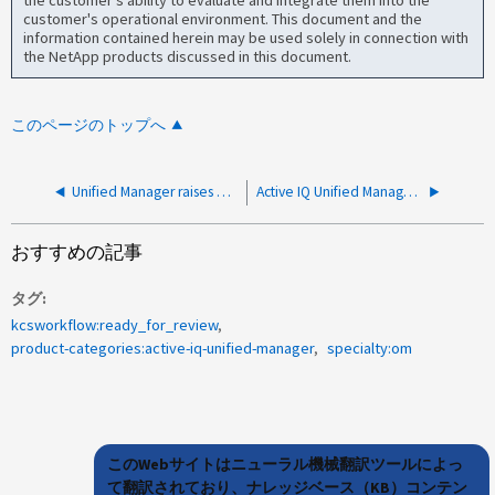
customer's operational environment. This document and the
information contained herein may be used solely in connection with
the NetApp products discussed in this document.
このページのトップへ
Unified Manager raises warning about no network interface for NFS
Active IQ Unified ManagerがエラーアドバイザリID：NTAP-20160412-0001を報告
おすすめの記事
タグ
kcsworkflow:ready_for_review
product-categories:active-iq-unified-manager
specialty:om
このWebサイトはニューラル機械翻訳ツールによっ
て翻訳されており、ナレッジベース（KB）コンテン