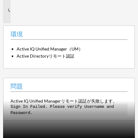
境
問
題
環境
Active IQ Unified Manager（UM）
Active Directoryリモート認証
問題
Active IQ Unified Managerリモート認証が失敗します。
Sign In Failed. Please verify Username and
Password.