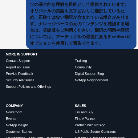
ツの基本的な理解を目的として提供されています。
オリジナルの英語を文字どおりに翻訳しているた
め、正確ではない翻訳が含まれている場合がありま
す。ナレッジベースの元のコンテンツを確認する場
合は、英語版をご利用ください。翻訳の問題や誤訳
については、アーティクルの最後にある[Feedback]
オプションを使用して報告できます。
MORE IN SUPPORT
Contact Support
Training
Report an Issue
Community
Provide Feedback
Digital Support Blog
Security Advisories
NetApp Neighborhood
Support Policies and Offerings
COMPANY
SALES
Newsroom
Try and Buy
Events
Find A Partner
NetApp Insight
Partner With NetApp
Customer Stories
US Public Sector Contracts
Environment, Social, and Governance
NetApp OnDemand Consumption