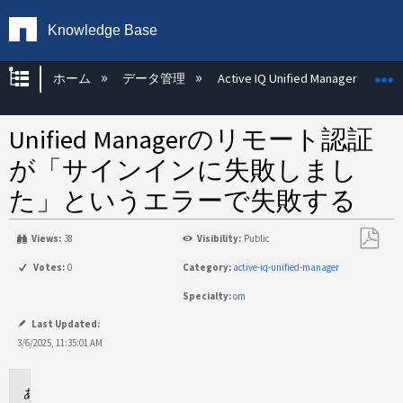
Knowledge Base
グローバル階層を展開/折りたたむ
ホーム
データ管理
Active IQ Unified Manager
Unified Managerのリモート認証
が「サインインに失敗しまし
た」というエラーで失敗する
Views:
38
Visibility:
Public
PDF
Votes:
0
Category:
active-iq-unified-manager
と
Specialty:
om
し
て
Last Updated:
保
3/6/2025, 11:35:01 AM
存
環