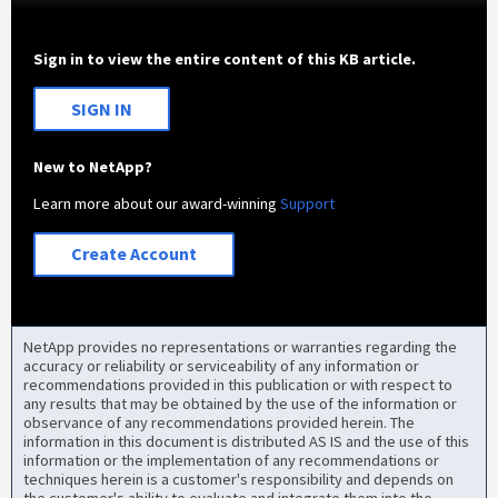
Sign in to view the entire content of this KB article.
SIGN IN
New to NetApp?
Learn more about our award-winning
Support
Create Account
NetApp provides no representations or warranties regarding the
accuracy or reliability or serviceability of any information or
recommendations provided in this publication or with respect to
any results that may be obtained by the use of the information or
observance of any recommendations provided herein. The
information in this document is distributed AS IS and the use of this
information or the implementation of any recommendations or
techniques herein is a customer's responsibility and depends on
the customer's ability to evaluate and integrate them into the