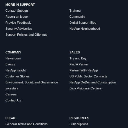
MORE IN SUPPORT
Contact Support
Training
Report an Issue
Community
Provide Feedback
Digital Support Blog
Security Advisories
NetApp Neighborhood
Support Policies and Offerings
COMPANY
SALES
Newsroom
Try and Buy
Events
Find A Partner
NetApp Insight
Partner With NetApp
Customer Stories
US Public Sector Contracts
Environment, Social, and Governance
NetApp OnDemand Consumption
Investors
Data Visionary Centers
Careers
Contact Us
LEGAL
RESOURCES
General Terms and Conditions
Subscriptions