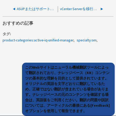
ASUPまたはサポートバンドルの収集時にUnified Managerによって実行されるWindows診断コマンドはどれですか？
vCenter Serverを移行する場合、AIQUM側でどのような操作が必要ですか。
おすすめの記事
タグ
product-categories:active-iq-unified-manager
specialty:om
このWebサイトはニューラル機械翻訳ツールによっ
て翻訳されており、ナレッジベース（KB）コンテン
ツの基本的な理解を目的として提供されています。
オリジナルの英語を文字どおりに翻訳しているた
め、正確ではない翻訳が含まれている場合がありま
す。ナレッジベースの元のコンテンツを確認する場
合は、英語版をご利用ください。翻訳の問題や誤訳
については、アーティクルの最後にある[Feedback]
オプションを使用して報告できます。