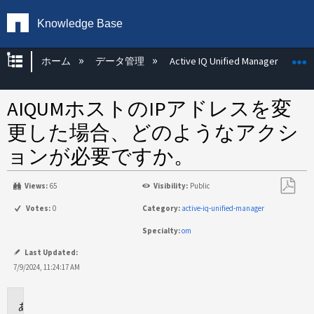
Knowledge Base
グローバル階層を展開/折りたたむ
ホーム
データ管理
Active IQ Unified Manager
AIQUMホストのIPアドレスを変
更した場合、どのようなアクシ
ョンが必要ですか。
Views:
65
Visibility:
Public
PDF
Votes:
0
Category:
active-iq-unified-manager
と
Specialty:
om
し
て
Last Updated:
保
7/9/2024, 11:24:17 AM
存
環