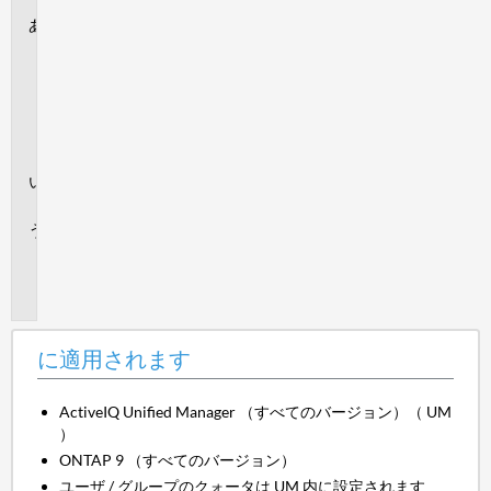
に
適
用
さ
れ
ま
す
回
答
追
加
情
報
に適用されます
ActiveIQ Unified Manager （すべてのバージョン）（ UM
）
ONTAP 9 （すべてのバージョン）
ユーザ / グループのクォータは UM 内に設定されます