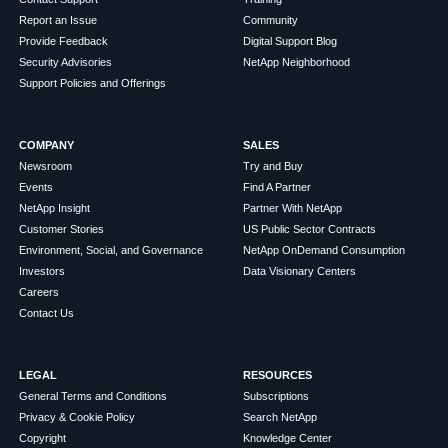
Report an Issue
Community
Provide Feedback
Digital Support Blog
Security Advisories
NetApp Neighborhood
Support Policies and Offerings
COMPANY
SALES
Newsroom
Try and Buy
Events
Find A Partner
NetApp Insight
Partner With NetApp
Customer Stories
US Public Sector Contracts
Environment, Social, and Governance
NetApp OnDemand Consumption
Investors
Data Visionary Centers
Careers
Contact Us
LEGAL
RESOURCES
General Terms and Conditions
Subscriptions
Privacy & Cookie Policy
Search NetApp
Copyright
Knowledge Center