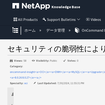
Knowledge Base
All Products
Support Bulletins
Videos
グローバル階層を展開/折りたた
ホーム
データ管理
OnCommand I
セキュリティの脆弱性により、 O
Views:
58
Visibility:
Public
Votes:
0
Category:
oncommand-insight<a>OCI</a><a>DWH</a><a>MySQL</a><a>Upg
<a>8.0.26 8.0.27</a><a />
Specialty:
oci
Last Updated:
7/30/2024, 11:55:31 PM
環
境