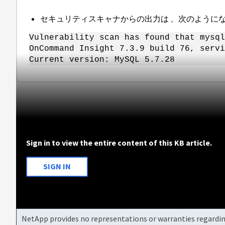
セキュリティスキャナからの出力は 、次のように
Vulnerability scan has found that mysql
OnCommand Insight 7.3.9 build 76, servi
Current version: MySQL 5.7.28
Sign in to view the entire content of this KB article.
SIGN IN
NetApp provides no representations or warranties regarding 