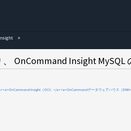
む
nsight
nCommand Insight My
rade</a><a>OnCommand Insight（OCI）</a><a>OnCommandデータウェアハウス（DWH