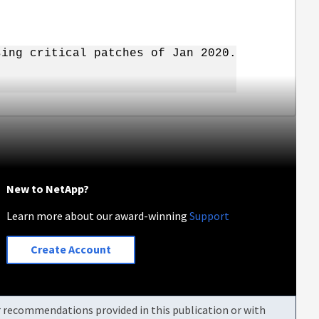
sing critical patches of Jan 2020.
New to NetApp?
Learn more about our award-winning
Support
Create Account
or recommendations provided in this publication or with