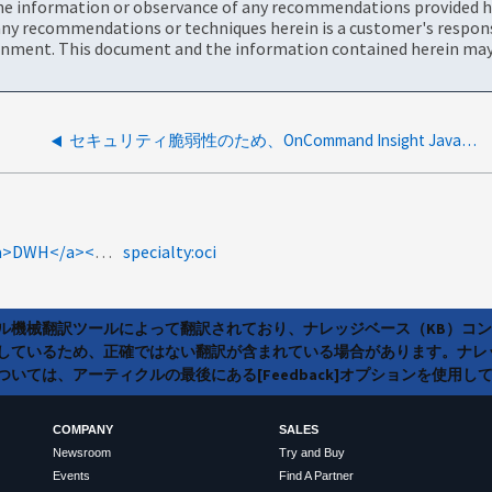
the information or observance of any recommendations provided he
ny recommendations or techniques herein is a customer's responsi
onment. This document and the information contained herein may 
セキュリティ脆弱性のため、OnCommand Insight Javaのアップグレードが必要です
product-categories:oncommand-insight<a>OCI</a><a>DWH</a><a>MySQL</a><a>Upgrade</a><a>OnCommand Insight（OCI）</a><a>OnCommandデータウェアハウス（DWH</a><a>）の脆弱性</a><a>MYSQL202107</a><a>8.0.26 8.0.27</a><a />
specialty:oci
ラル機械翻訳ツールによって翻訳されており、ナレッジベース（KB）コ
しているため、正確ではない翻訳が含まれている場合があります。ナレ
いては、アーティクルの最後にある[Feedback]オプションを使用し
COMPANY
SALES
Newsroom
Try and Buy
Events
Find A Partner