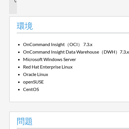
問
題
環境
OnCommand Insight（OCI） 7.3.x
OnCommand Insight Data Warehouse（DWH）7.3.
Microsoft Windows Server
Red Hat Enterprise Linux
Oracle Linux
openSUSE
CentOS
問題