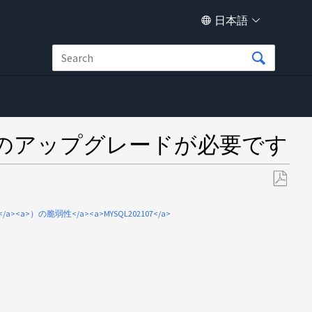
日本語
SQL のアップグレードが必要です
PDF
と
</a><a>）の脆弱性</a><a>MYSQL202107</a>
し
て
保
存