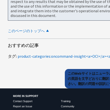
respect to any results that may be obtained by the use of 
and the use of this information or the implementation of a
and integrate them into the customer's operational envir
discussed in this document.
このページのトップへ
おすすめの記事
タグ
このWebサイトはニュー
の英語を文字どおりに翻訳
さい。翻訳の問題や誤訳につ
MORE IN SUPPORT
Contact Support
Training
Report an Issue
Community