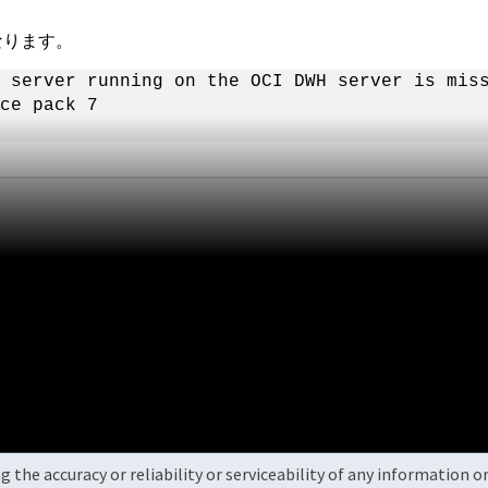
なります。
 server running on the OCI DWH server is mis
ce pack 7
the accuracy or reliability or serviceability of any information 